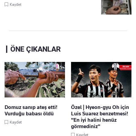
Kaydet
ÖNE ÇIKANLAR
Domuz sanıp ateş etti!
Özel | Hyeon-gyu Oh için
Vurduğu babası öldü
Luis Suarez benzetmesi!
"En iyi halini henüz
Kaydet
görmediniz"
Kaydet