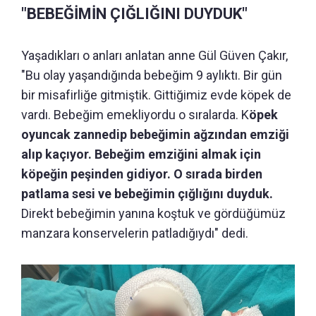
"BEBEĞİMİN ÇIĞLIĞINI DUYDUK"
Yaşadıkları o anları anlatan anne Gül Güven Çakır,
"Bu olay yaşandığında bebeğim 9 aylıktı. Bir gün
bir misafirliğe gitmiştik. Gittiğimiz evde köpek de
vardı. Bebeğim emekliyordu o sıralarda. K
öpek
oyuncak zannedip bebeğimin ağzından emziği
alıp kaçıyor. Bebeğim emziğini almak için
köpeğin peşinden gidiyor. O sırada birden
patlama sesi ve bebeğimin çığlığını duyduk.
Direkt bebeğimin yanına koştuk ve gördüğümüz
manzara konservelerin patladığıydı" dedi.