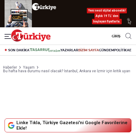
Yeni nesil dijital abonelik!
Aylık 19 TL’ den
başlayan fiyatlarla.
GİRİŞ
SON DAKİKA
YAZARLAR
BİZİM SAYFA
GÜNDEM
POLİTİKA
EK
Haberler
Yaşam
Bu hafta hava durumu nasıl olacak? İstanbul, Ankara ve İzmir için kritik uyarı
Linke Tıkla, Türkiye Gazetesi'ni Google Favorilerine
Ekle!