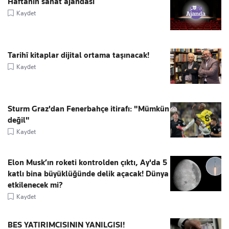
Haftanın sanat ajandası
Kaydet
Tarihî kitaplar dijital ortama taşınacak!
Kaydet
Sturm Graz'dan Fenerbahçe itirafı: "Mümkün
değil"
Kaydet
Elon Musk’ın roketi kontrolden çıktı, Ay'da 5
katlı bina büyüklüğünde delik açacak! Dünya
etkilenecek mi?
Kaydet
BES YATIRIMCISININ YANILGISI!