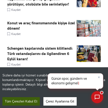
yürütüyor, otobüste bile serinletiyor!
Kaydet
Konut ve araç finansmanında kişiye özel
dönem!
Kaydet
Schengen kapılarında sistem kilitlendi:
Türk vatandaşlarını da ilgilendiren 6
Eylül kararı!
Kaydet
×
Günün spor, gündem ve
Sizlere daha iyi hizmet sunabilmek adına sitemizde
çerez
BORSANIN 4 DEVİ İÇİN FİYAT!
ekonomi gelişmelerini analiz
konumlandırmaktayız. Kişisel verileriniz, KVKK ve GDPR kapsamında
edin!
|
Kaydet
toplanıp işlenir. Detaylı bilgi almak için
Aydınlatma Metnimizi
📰
Son 30 güne ait haberleri, spor gelişmelerini veya yazar yazılarını sorgulayabilirsiniz.
inceleyebilirsiniz.
Tüm Çerezleri Kabul Et
Çerez Ayarlarına Git
Kia Ağustos fiyatları belli oldu: