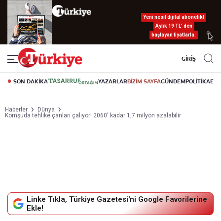
Yeni nesil dijital abonelik!
Aylık 19 TL’ den
başlayan fiyatlarla.
GİRİŞ
SON DAKİKA
YAZARLAR
BİZİM SAYFA
GÜNDEM
POLİTİKA
EK
Haberler
Dünya
Komşuda tehlike çanları çalıyor! 2060' kadar 1,7 milyon azalabilir
Linke Tıkla, Türkiye Gazetesi'ni Google Favorilerine
Ekle!