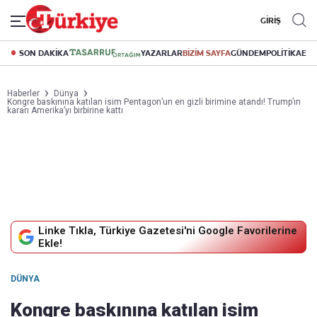
GİRİŞ
SON DAKİKA
YAZARLAR
BİZİM SAYFA
GÜNDEM
POLİTİKA
EK
Haberler
Dünya
Kongre baskınına katılan isim Pentagon’un en gizli birimine atandı! Trump’ın
kararı Amerika’yı birbirine kattı
Linke Tıkla, Türkiye Gazetesi'ni Google Favorilerine
Ekle!
DÜNYA
Kongre baskınına katılan isim