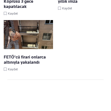
Köprüsü 3 gece
yıllık imza
kapatılacak
Kaydet
Kaydet
FETÖ'cü firari onlarca
altınıyla yakalandı
Kaydet