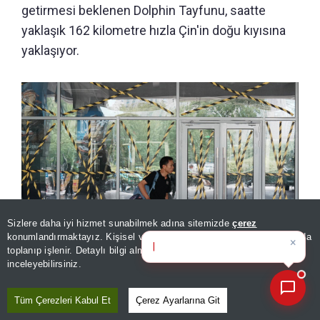
getirmesi beklenen Dolphin Tayfunu, saatte
yaklaşık 162 kilometre hızla Çin'in doğu kıyısına
yaklaşıyor.
Sizlere daha iyi hizmet sunabilmek adına sitemizde
çerez
×
Bugünün öne çıkan manşetleri
konumlandırmaktayız. Kişisel verileriniz, KVKK ve GDPR kapsamında
ve geliş
toplanıp işlenir. Detaylı bilgi almak için
Aydınlatma Metnimizi
📰
Son 30 güne ait haberleri, spor gelişmelerini veya yazar yazılarını sorgulayabilirsiniz.
inceleyebilirsiniz.
Çinde tayfun alarmı! Seferler iptal, binlerce kişi tahliye edildi
Tüm Çerezleri Kabul Et
Çerez Ayarlarına Git