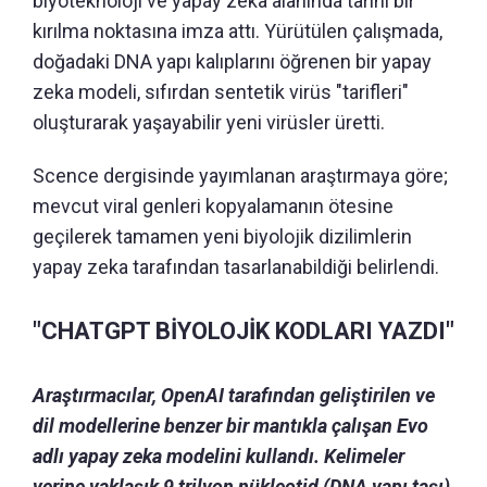
biyoteknoloji ve yapay zeka alanında tarihi bir
kırılma noktasına imza attı. Yürütülen çalışmada,
doğadaki DNA yapı kalıplarını öğrenen bir yapay
zeka modeli, sıfırdan sentetik virüs "tarifleri"
oluşturarak yaşayabilir yeni virüsler üretti.
Scence dergisinde yayımlanan araştırmaya göre;
mevcut viral genleri kopyalamanın ötesine
geçilerek tamamen yeni biyolojik dizilimlerin
yapay zeka tarafından tasarlanabildiği belirlendi.
"CHATGPT BİYOLOJİK KODLARI YAZDI"
Araştırmacılar, OpenAI tarafından geliştirilen ve
dil modellerine benzer bir mantıkla çalışan Evo
adlı yapay zeka modelini kullandı. Kelimeler
yerine yaklaşık 9 trilyon nükleotid (DNA yapı taşı)