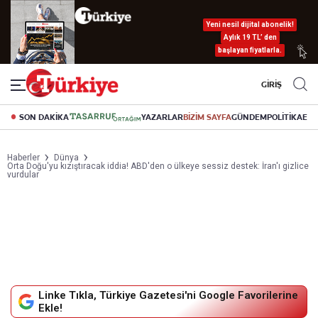
Yeni nesil dijital abonelik!
Aylık 19 TL’ den
başlayan fiyatlarla.
GİRİŞ
SON DAKİKA
YAZARLAR
BİZİM SAYFA
GÜNDEM
POLİTİKA
EK
Haberler
Dünya
Orta Doğu'yu kızıştıracak iddia! ABD'den o ülkeye sessiz destek: İran'ı gizlice
vurdular
Linke Tıkla, Türkiye Gazetesi'ni Google Favorilerine
Ekle!