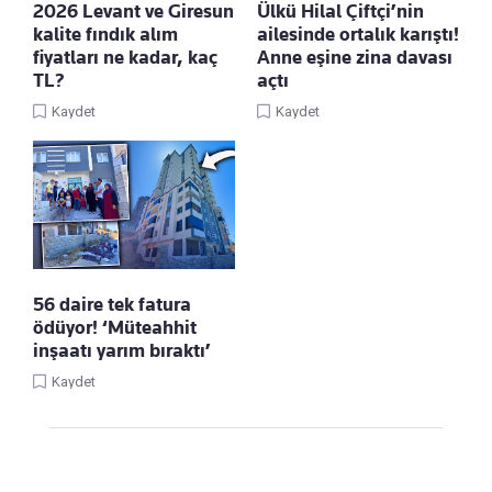
2026 Levant ve Giresun
Ülkü Hilal Çiftçi’nin
kalite fındık alım
ailesinde ortalık karıştı!
fiyatları ne kadar, kaç
Anne eşine zina davası
TL?
açtı
Kaydet
Kaydet
56 daire tek fatura
ödüyor! ‘Müteahhit
inşaatı yarım bıraktı’
Kaydet