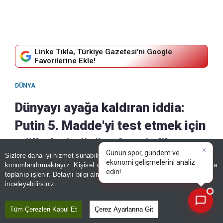
Linke Tıkla, Türkiye Gazetesi'ni Google
Favorilerine Ekle!
DÜNYA
Dünyayı ayağa kaldıran iddia:
Putin 5. Madde'yi test etmek için
o ülkeleri gözüne kestirdi!
×
Günün spor, gündem ve
Sizlere daha iyi hizmet sunabilmek adına sitemizde
çerez
ekonomi gelişmelerini analiz
konumlandırmaktayız. Kişisel verileriniz, KVKK ve GDPR kapsamında
07 Ağustos, 2026 - 09:56
|
07 Ağustos, 2026 - 10:22
edin!
toplanıp işlenir. Detaylı bilgi almak için
Aydınlatma Metnimizi
Paylaş
📰
Son 30 güne ait haberleri, spor gelişmelerini veya yazar yazılarını sorgulayabilirsiniz.
inceleyebilirsiniz.
Tüm Çerezleri Kabul Et
Çerez Ayarlarına Git