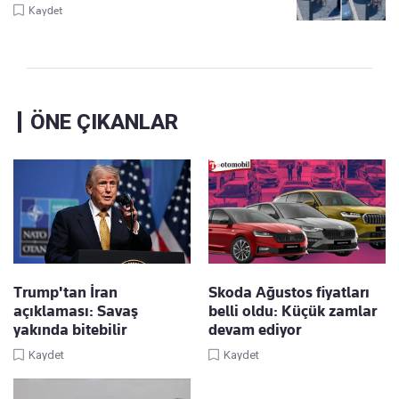
Kaydet
ÖNE ÇIKANLAR
Trump'tan İran
Skoda Ağustos fiyatları
açıklaması: Savaş
belli oldu: Küçük zamlar
yakında bitebilir
devam ediyor
Kaydet
Kaydet