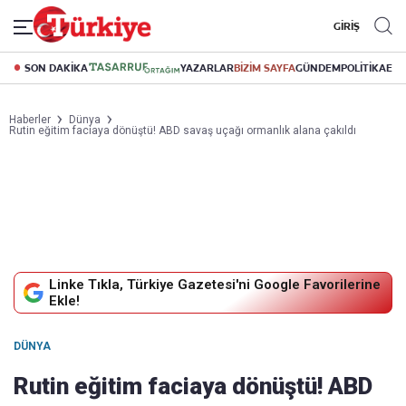
GİRİŞ
SON DAKİKA
YAZARLAR
BİZİM SAYFA
GÜNDEM
POLİTİKA
EK
Haberler
Dünya
Rutin eğitim faciaya dönüştü! ABD savaş uçağı ormanlık alana çakıldı
Linke Tıkla, Türkiye Gazetesi'ni Google Favorilerine
Ekle!
DÜNYA
Rutin eğitim faciaya dönüştü! ABD