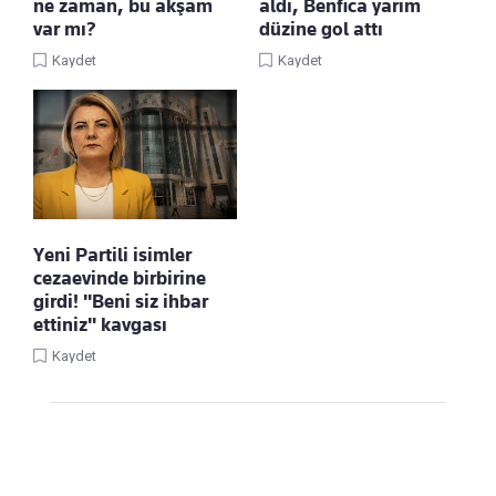
ne zaman, bu akşam
aldı, Benfica yarım
var mı?
düzine gol attı
Kaydet
Kaydet
Yeni Partili isimler
cezaevinde birbirine
girdi! "Beni siz ihbar
ettiniz" kavgası
Kaydet