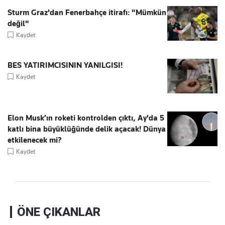
Sturm Graz'dan Fenerbahçe itirafı: "Mümkün
değil"
Kaydet
BES YATIRIMCISININ YANILGISI!
Kaydet
Elon Musk’ın roketi kontrolden çıktı, Ay'da 5
katlı bina büyüklüğünde delik açacak! Dünya
etkilenecek mi?
Kaydet
ÖNE ÇIKANLAR