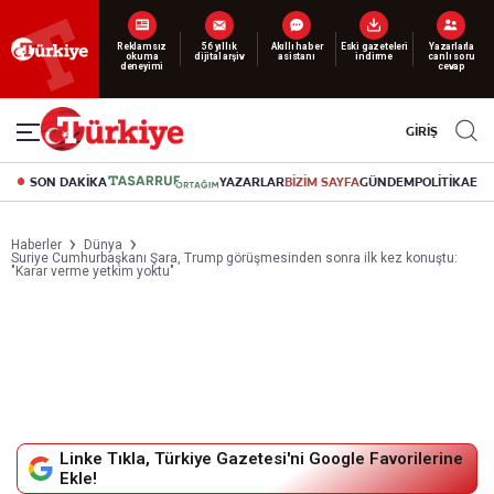
Reklamsız
56 yıllık
Akıllı haber
Eski gazeteleri
Yazarlarla
okuma
dijital arşiv
asistanı
indirme
canlı soru
deneyimi
cevap
GİRİŞ
SON DAKİKA
YAZARLAR
BİZİM SAYFA
GÜNDEM
POLİTİKA
EK
Haberler
Dünya
Suriye Cumhurbaşkanı Şara, Trump görüşmesinden sonra ilk kez konuştu:
"Karar verme yetkim yoktu"
Linke Tıkla, Türkiye Gazetesi'ni Google Favorilerine
Ekle!