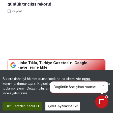
günlük tır çıkış rekoru!
Kaydet
Linke Tıkla, Türkiye Gazetesi'ni Google
Favorilerine Ekle!
Sizlere daha iyi hizmet sunabilmek adına sitemizde
çerez
DÜNYA
×
Bugünün öne çıkan manşetleri
konumlandırmaktayız. Kişisel verileriniz, KVKK ve GDPR kapsamında
ve gelişmeleri neler?
|
toplanıp işlenir. Detaylı bilgi almak için
Aydınlatma Metnimizi
Biden’ın sağlık durumunda kritik
📰
Son 30 güne ait haberleri, spor gelişmelerini veya yazar yazılarını sorgulayabilirsiniz.
inceleyebilirsiniz.
gelişme! Oğlu açıkladı: Çok acı
Tüm Çerezleri Kabul Et
Çerez Ayarlarına Git
verici