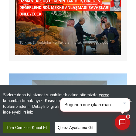
Sizlere daha iyi hizmet sunabilmek adına sitemizde
çerez
×
Bugünün öne çıkan manşetleri
konumlandırmaktayız. Kişisel verileriniz, KVKK ve GDPR kapsamında
ve gelişmeleri neler?
|
toplanıp işlenir. Detaylı bilgi almak için
Aydınlatma Metnimizi
📰
Son 30 güne ait haberleri, spor gelişmelerini veya yazar yazılarını sorgulayabilirsiniz.
inceleyebilirsiniz.
Tüm Çerezleri Kabul Et
Çerez Ayarlarına Git