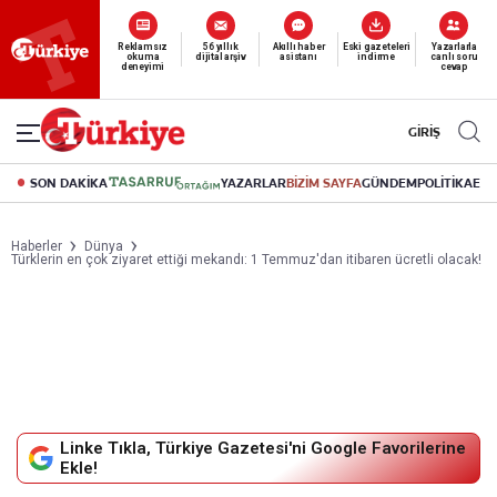
Reklamsız
56 yıllık
Akıllı haber
Eski gazeteleri
Yazarlarla
okuma
dijital arşiv
asistanı
indirme
canlı soru
deneyimi
cevap
GİRİŞ
SON DAKİKA
YAZARLAR
BİZİM SAYFA
GÜNDEM
POLİTİKA
EK
Haberler
Dünya
Türklerin en çok ziyaret ettiği mekandı: 1 Temmuz'dan itibaren ücretli olacak!
Linke Tıkla, Türkiye Gazetesi'ni Google Favorilerine
Ekle!