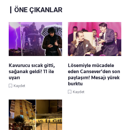
ÖNE ÇIKANLAR
Kavurucu sıcak gitti,
Lösemiyle mücadele
sağanak geldi! 11 ile
eden Cansever’den son
uyarı
paylaşım! Mesajı yürek
burktu
Kaydet
Kaydet