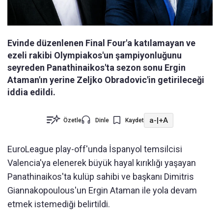
Evinde düzenlenen Final Four'a katılamayan ve
ezeli rakibi Olympiakos'un şampiyonluğunu
seyreden Panathinaikos'ta sezon sonu Ergin
Ataman'ın yerine Zeljko Obradovic'in getirileceği
iddia edildi.
a-
|
+A
Özetle
Dinle
Kaydet
EuroLeague play-off'unda İspanyol temsilcisi
Valencia'ya elenerek büyük hayal kırıklığı yaşayan
Panathinaikos'ta kulüp sahibi ve başkanı Dimitris
Giannakopoulous'un Ergin Ataman ile yola devam
etmek istemediği belirtildi.