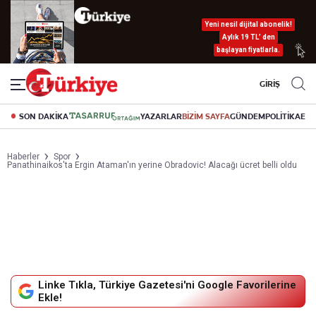
Yeni nesil dijital abonelik!
Aylık 19 TL’ den
başlayan fiyatlarla.
GİRİŞ
SON DAKİKA
YAZARLAR
BİZİM SAYFA
GÜNDEM
POLİTİKA
EK
Haberler
Spor
Panathinaikos'ta Ergin Ataman'ın yerine Obradovic! Alacağı ücret belli oldu
Linke Tıkla, Türkiye Gazetesi'ni Google Favorilerine
Ekle!