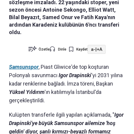
sözleşme imzaladı. 22 yaşındaki stoper, yeni
sezon öncesi Antoine Sekongo, Elliot Watt,
Bilal Beyazıt, Samed Onur ve Fatih Kaya'nın
ardından Karadeniz kulübünün 6'ncı transferi
oldu.
a-
|
+A
Özetle
Dinle
Kaydet
Samsunspor
, Piast Gliwice'de top koşturan
Polonyalı savunmacı
Igor Drapinski
'yi 2031 yılına
kadar renklerine bağladı. İmza töreni, Başkan
Yüksel Yıldırım
'ın katılımıyla İstanbul'da
gerçekleştirildi.
Kulüpten transferle ilgili yapılan açıklamada, "
Igor
Drapinski'ye büyük Samsunspor ailemize 'hoş
geldin' diyor, şanlı kırmızı-beyazlı formamız