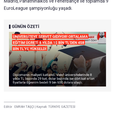
Madrid, Panathinaikos ve Fenerbahçe ile toplamda 9
EuroLeague şampiyonluğu yaşadı.
GÜNÜN ÖZETİ
Editör :
EMRAH TAŞÇI
|
Kaynak: TÜRKİYE GAZETESİ