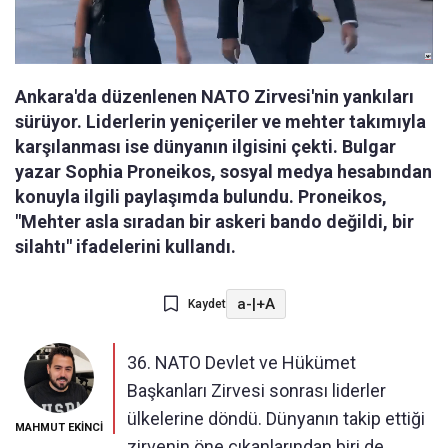
Ankara'da düzenlenen NATO Zirvesi'nin yankıları
sürüyor. Liderlerin yeniçeriler ve mehter takımıyla
karşılanması ise dünyanın ilgisini çekti. Bulgar
yazar Sophia Proneikos, sosyal medya hesabından
konuyla ilgili paylaşımda bulundu. Proneikos,
"Mehter asla sıradan bir askeri bando değildi, bir
silahtı" ifadelerini kullandı.
a-
|
+A
Kaydet
36. NATO Devlet ve Hükümet
Başkanları Zirvesi sonrası liderler
ülkelerine döndü. Dünyanın takip ettiği
MAHMUT EKİNCİ
zirvenin öne çıkanlarından biri de