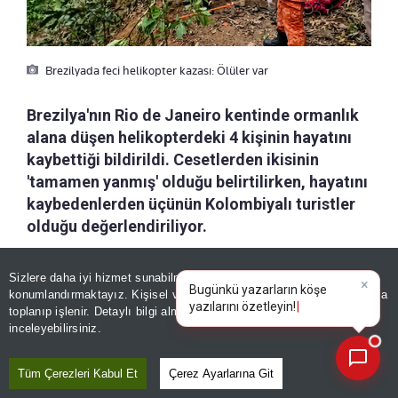
Brezilyada feci helikopter kazası: Ölüler var
Brezilya'nın Rio de Janeiro kentinde ormanlık
alana düşen helikopterdeki 4 kişinin hayatını
kaybettiği bildirildi. Cesetlerden ikisinin
'tamamen yanmış' olduğu belirtilirken, hayatını
kaybedenlerden üçünün Kolombiyalı turistler
olduğu değerlendiriliyor.
a-
|
+A
Sizlere daha iyi hizmet sunabilmek adına sitemizde
çerez
Özetle
Dinle
Kaydet
×
Bugünkü yazarların köşe
konumlandırmaktayız. Kişisel verileriniz, KVKK ve GDPR kapsamında
yazılarını özet
|
toplanıp işlenir. Detaylı bilgi almak için
Aydınlatma Metnimizi
📰
Son 30 güne ait haberleri, spor gelişmelerini veya yazar yazılarını sorgulayabilirsiniz.
Brezilya'nın Rio de Janeiro kentinde ormanlık
inceleyebilirsiniz.
alana düşen helikopterdeki 4 kişi hayatını
Tüm Çerezleri Kabul Et
Çerez Ayarlarına Git
kaybetti. Yerel itfaiye teşkilatı, hayatını