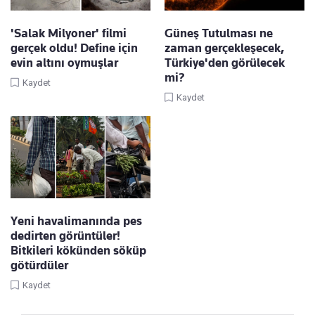
'Salak Milyoner' filmi
Güneş Tutulması ne
gerçek oldu! Define için
zaman gerçekleşecek,
evin altını oymuşlar
Türkiye'den görülecek
mi?
Kaydet
Kaydet
Yeni havalimanında pes
dedirten görüntüler!
Bitkileri kökünden söküp
götürdüler
Kaydet