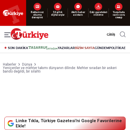
Yeni nesil dijital
abonelik 19 TL’den başlayan fiyatlarla.
GİRİŞ
SON DAKİKA
YAZARLAR
BİZİM SAYFA
GÜNDEM
POLİTİKA
EK
Haberler
Dünya
Yeniçeriler ve mehter takımı dünyanın dilinde: Mehter sıradan bir askeri
bando değildi, bir silahtı
Linke Tıkla, Türkiye Gazetesi'ni Google Favorilerine
Ekle!