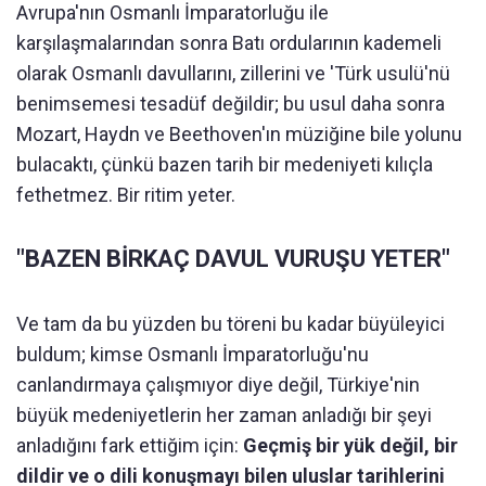
Avrupa'nın Osmanlı İmparatorluğu ile
karşılaşmalarından sonra Batı ordularının kademeli
olarak Osmanlı davullarını, zillerini ve 'Türk usulü'nü
benimsemesi tesadüf değildir; bu usul daha sonra
Mozart, Haydn ve Beethoven'ın müziğine bile yolunu
bulacaktı, çünkü bazen tarih bir medeniyeti kılıçla
fethetmez. Bir ritim yeter.
"BAZEN BİRKAÇ DAVUL VURUŞU YETER"
Ve tam da bu yüzden bu töreni bu kadar büyüleyici
buldum; kimse Osmanlı İmparatorluğu'nu
canlandırmaya çalışmıyor diye değil, Türkiye'nin
büyük medeniyetlerin her zaman anladığı bir şeyi
anladığını fark ettiğim için:
Geçmiş bir yük değil, bir
dildir ve o dili konuşmayı bilen uluslar tarihlerini