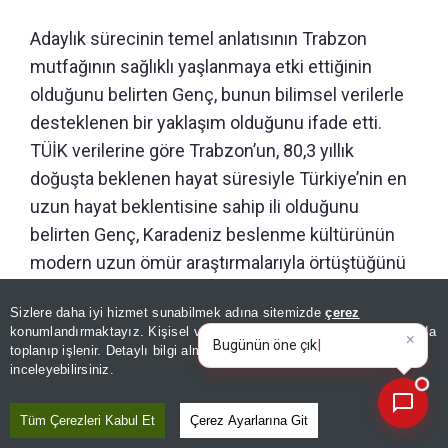
Adaylık sürecinin temel anlatısının Trabzon
mutfağının sağlıklı yaşlanmaya etki ettiğinin
olduğunu belirten Genç, bunun bilimsel verilerle
desteklenen bir yaklaşım olduğunu ifade etti.
TÜİK verilerine göre Trabzon’un, 80,3 yıllık
doğuşta beklenen hayat süresiyle Türkiye’nin en
uzun hayat beklentisine sahip ili olduğunu
belirten Genç, Karadeniz beslenme kültürünün
modern uzun ömür araştırmalarıyla örtüştüğünü
ve Trabzon’un UNESCO ağına
‘Karadeniz Uzun
Sizlere daha iyi hizmet sunabilmek adına sitemizde
çerez
Ömür Kodu’
kavramını kazandırmayı
×
Bugünün öne çıkan manşetleri
konumlandırmaktayız. Kişisel verileriniz, KVKK ve GDPR kapsamında
hedeflediğini aktardı.
ve gelişmeleri neler
toplanıp işlenir. Detaylı bilgi almak için
Aydınlatma Metnimizi
📰
Son 30 güne ait haberleri, spor gelişmelerini veya yazar yazılarını sorgulayabilirsiniz.
inceleyebilirsiniz.
GÜNÜN ÖZETİ
Tüm Çerezleri Kabul Et
Çerez Ayarlarına Git