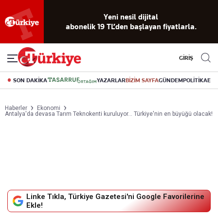
Reklamsız
56 yıllık
Akıllı haber
Eski gazeteleri
Yazarlarla
okuma
dijital arşiv
asistanı
indirme
canlı soru
deneyimi
cevap
GİRİŞ
SON DAKİKA
YAZARLAR
BİZİM SAYFA
GÜNDEM
POLİTİKA
EK
Haberler
Ekonomi
Antalya'da devasa Tarım Teknokenti kuruluyor... Türkiye'nin en büyüğü olacak!
Linke Tıkla, Türkiye Gazetesi'ni Google Favorilerine
Ekle!