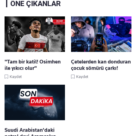
ÖNE ÇIKANLAR
"Tam bir katil! Osimhen
Çetelerden kan donduran
ile yıkıcı olur"
çocuk sömürü çarkı!
Kaydet
Kaydet
Suudi Arabistan'daki