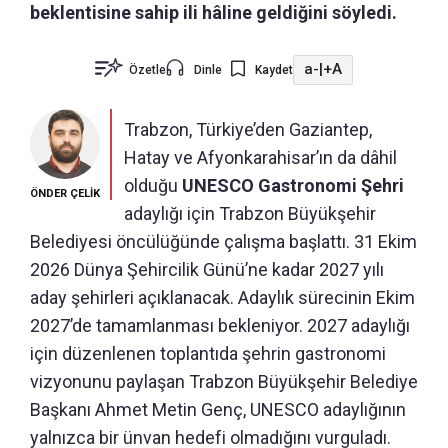
beklentisine sahip ili hâline geldiğini söyledi.
a-
|
+A
Özetle
Dinle
Kaydet
Trabzon, Türkiye’den Gaziantep,
Hatay ve Afyonkarahisar’ın da dâhil
olduğu
UNESCO Gastronomi Şehri
ÖNDER ÇELİK
adaylığı için Trabzon Büyükşehir
Belediyesi öncülüğünde çalışma başlattı. 31 Ekim
2026 Dünya Şehircilik Günü’ne kadar 2027 yılı
aday şehirleri açıklanacak. Adaylık sürecinin Ekim
2027’de tamamlanması bekleniyor. 2027 adaylığı
için düzenlenen toplantıda şehrin gastronomi
vizyonunu paylaşan Trabzon Büyükşehir Belediye
Başkanı Ahmet Metin Genç, UNESCO adaylığının
yalnızca bir ünvan hedefi olmadığını vurguladı.