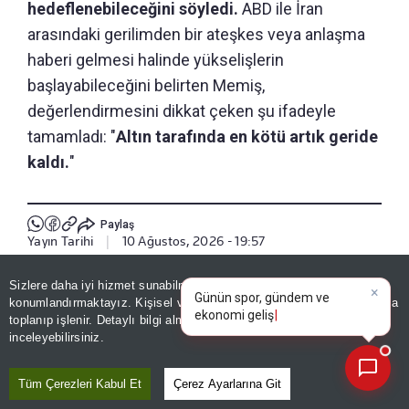
hedeflenebileceğini söyledi.
ABD ile İran
arasındaki gerilimden bir ateşkes veya anlaşma
haberi gelmesi halinde yükselişlerin
başlayabileceğini belirten Memiş,
değerlendirmesini dikkat çeken şu ifadeyle
tamamladı: "
Altın tarafında en kötü artık geride
kaldı.
"
Paylaş
Yayın Tarihi
|
10 Ağustos, 2026 - 19:57
×
Günün spor, gündem ve
Sizlere daha iyi hizmet sunabilmek adına sitemizde
çerez
Haberle İlgili Daha Fazlası
ekonomi gelişmelerini analiz
konumlandırmaktayız. Kişisel verileriniz, KVKK ve GDPR kapsamında
edin!
toplanıp işlenir. Detaylı bilgi almak için
Aydınlatma Metnimizi
Ekonomi
📰
Son 30 güne ait haberleri, spor gelişmelerini veya yazar yazılarını sorgulayabilirsiniz.
inceleyebilirsiniz.
Tüm Çerezleri Kabul Et
Çerez Ayarlarına Git
Bizi Takip Edin