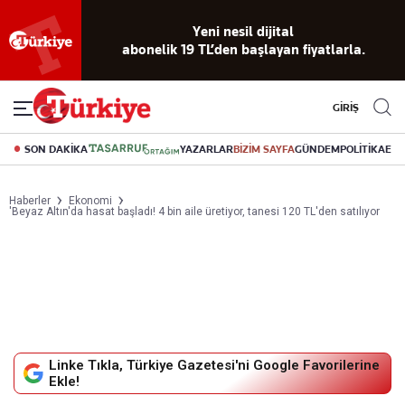
Yeni nesil dijital
abonelik 19 TL’den başlayan fiyatlarla.
GİRİŞ
SON DAKİKA
YAZARLAR
BİZİM SAYFA
GÜNDEM
POLİTİKA
EK
Haberler
Ekonomi
'Beyaz Altın'da hasat başladı! 4 bin aile üretiyor, tanesi 120 TL'den satılıyor
Linke Tıkla, Türkiye Gazetesi'ni Google Favorilerine
Ekle!