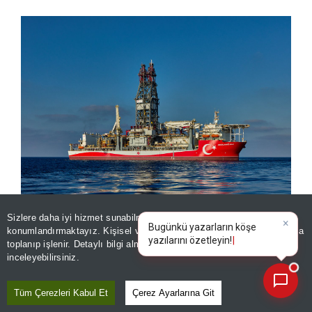
Sizlere daha iyi hizmet sunabilmek adına sitemizde
çerez
Abdülhamid Han ile gurur dolu 4 yıl
×
Bugünkü yazarların köşe
konumlandırmaktayız. Kişisel verileriniz, KVKK ve GDPR kapsamında
yazılarını
|
toplanıp işlenir. Detaylı bilgi almak için
Aydınlatma Metnimizi
📰
Son 30 güne ait haberleri, spor gelişmelerini veya yazar yazılarını sorgulayabilirsiniz.
inceleyebilirsiniz.
GÖKTEPE-3’ÜN MİMARI
Tüm Çerezleri Kabul Et
Çerez Ayarlarına Git
Enerji ve Tabii Kaynaklar Bakanı Alparslan