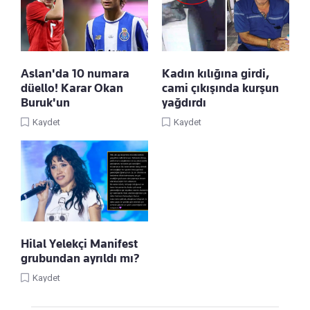
Aslan'da 10 numara
Kadın kılığına girdi,
düello! Karar Okan
cami çıkışında kurşun
Buruk'un
yağdırdı
Kaydet
Kaydet
Hilal Yelekçi Manifest
grubundan ayrıldı mı?
Kaydet