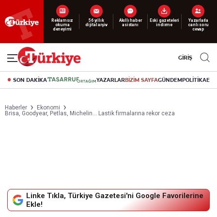
Yeni nesil dijital
abonelik 19 TL’den başlayan fiyatlarla.
GİRİŞ
SON DAKİKA
YAZARLAR
BİZİM SAYFA
GÜNDEM
POLİTİKA
EK
Haberler
Ekonomi
Brisa, Goodyear, Petlas, Michelin… Lastik firmalarına rekor ceza
Linke Tıkla, Türkiye Gazetesi'ni Google Favorilerine
Ekle!