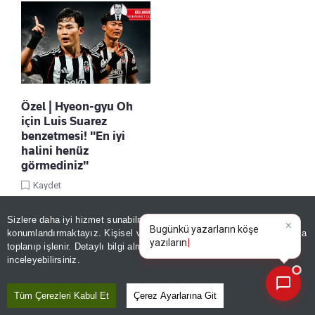
Özel | Hyeon-gyu Oh
için Luis Suarez
benzetmesi! "En iyi
halini henüz
görmediniz"
Kaydet
Sizlere daha iyi hizmet sunabilmek adına sitemizde
çerez
×
Bugünkü yazarların köşe
konumlandırmaktayız. Kişisel verileriniz, KVKK ve GDPR kapsamında
yazılarını özetleyin!
toplanıp işlenir. Detaylı bilgi almak için
Aydınlatma Metnimizi
📰
Son 30 güne ait haberleri, spor gelişmelerini veya yazar yazılarını sorgulayabilirsiniz.
inceleyebilirsiniz.
Tüm Çerezleri Kabul Et
Çerez Ayarlarına Git