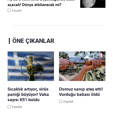
açacak! Dünya etkilenecek mi?
Kaydet
ÖNE ÇIKANLAR
Sıcaklık artıyor, virüs
Domuz sanıp ateş etti!
paniği büyüyor! Vaka
Vurduğu babası öldü
sayısı 65'i buldu
Kaydet
Kaydet