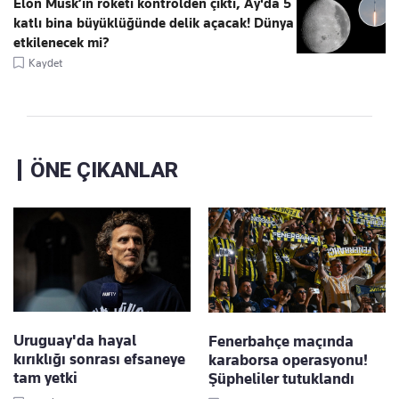
Elon Musk’ın roketi kontrolden çıktı, Ay'da 5
katlı bina büyüklüğünde delik açacak! Dünya
etkilenecek mi?
Kaydet
ÖNE ÇIKANLAR
Uruguay'da hayal
Fenerbahçe maçında
kırıklığı sonrası efsaneye
karaborsa operasyonu!
tam yetki
Şüpheliler tutuklandı