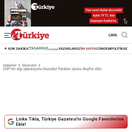
Yeni nesil dijital abonelik!
Aylık 19 TL’ den
başlayan fiyatlarla.
GİRİŞ
SON DAKİKA
YAZARLAR
BİZİM SAYFA
GÜNDEM
POLİTİKA
EK
Haberler
Ekonomi
CHP'nin algı operasyonu bozuldu! Patates oyunu deşifre oldu
Linke Tıkla, Türkiye Gazetesi'ni Google Favorilerine
Ekle!