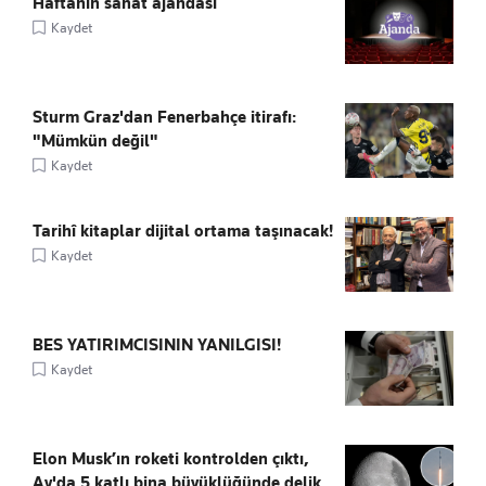
Haftanın sanat ajandası
Kaydet
Sturm Graz'dan Fenerbahçe itirafı:
"Mümkün değil"
Kaydet
Tarihî kitaplar dijital ortama taşınacak!
Kaydet
BES YATIRIMCISININ YANILGISI!
Kaydet
Elon Musk’ın roketi kontrolden çıktı,
Ay'da 5 katlı bina büyüklüğünde delik