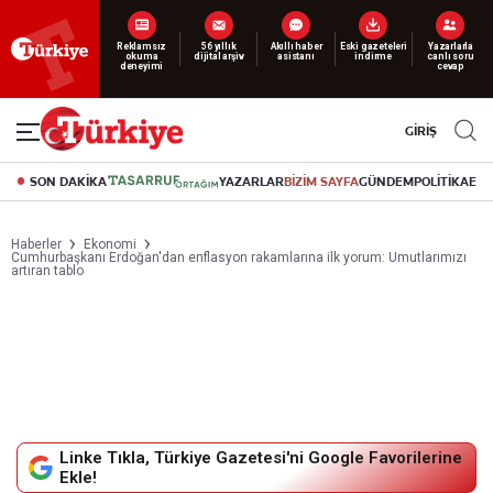
Yeni nesil dijital
abonelik 19 TL’den başlayan fiyatlarla.
GİRİŞ
SON DAKİKA
YAZARLAR
BİZİM SAYFA
GÜNDEM
POLİTİKA
EK
Haberler
Ekonomi
Cumhurbaşkanı Erdoğan'dan enflasyon rakamlarına ilk yorum: Umutlarımızı
artıran tablo
Linke Tıkla, Türkiye Gazetesi'ni Google Favorilerine
Ekle!