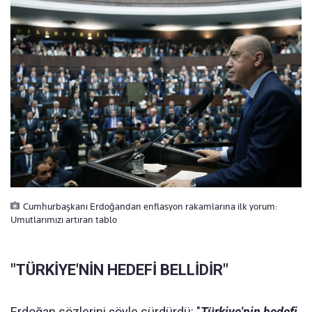
Cumhurbaşkanı Erdoğandan enflasyon rakamlarına ilk yorum:
Umutlarımızı artıran tablo
"TÜRKİYE'NİN HEDEFİ BELLİDİR"
Erdoğan sözlerini şöyle sürdürdü: "
Türkiye'nin hedefi,