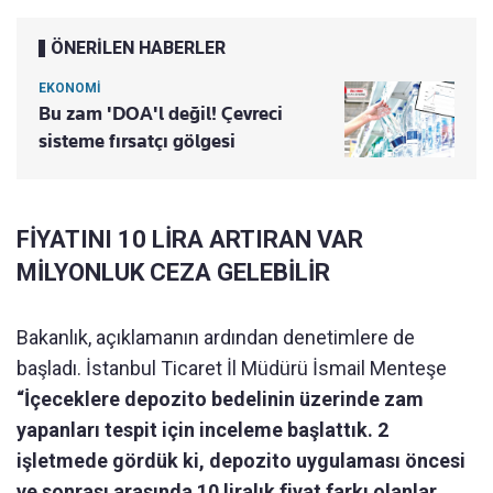
ÖNERİLEN HABERLER
EKONOMİ
Bu zam 'DOA'l değil! Çevreci
sisteme fırsatçı gölgesi
FİYATINI 10 LİRA ARTIRAN VAR
MİLYONLUK CEZA GELEBİLİR
Bakanlık, açıklamanın ardından denetimlere de
başladı. İstanbul Ticaret İl Müdürü İsmail Menteşe
“İçeceklere depozito bedelinin üzerinde zam
yapanları tespit için inceleme başlattık. 2
işletmede gördük ki, depozito uygulaması öncesi
ve sonrası arasında 10 liralık fiyat farkı olanlar