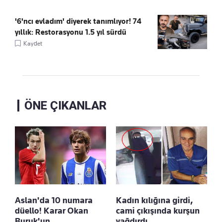
'6'ncı evladım' diyerek tanımlıyor! 74
yıllık: Restorasyonu 1.5 yıl sürdü
Kaydet
ÖNE ÇIKANLAR
Aslan'da 10 numara
Kadın kılığına girdi,
düello! Karar Okan
cami çıkışında kurşun
Buruk'un
yağdırdı