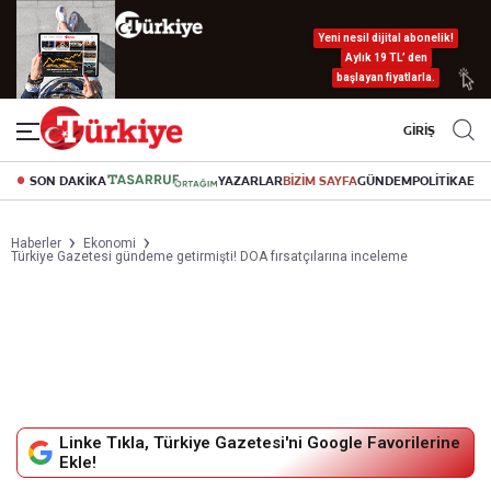
Yeni nesil dijital abonelik!
Aylık 19 TL’ den
başlayan fiyatlarla.
GİRİŞ
SON DAKİKA
YAZARLAR
BİZİM SAYFA
GÜNDEM
POLİTİKA
EK
Haberler
Ekonomi
Türkiye Gazetesi gündeme getirmişti! DOA fırsatçılarına inceleme
Linke Tıkla, Türkiye Gazetesi'ni Google Favorilerine
Ekle!