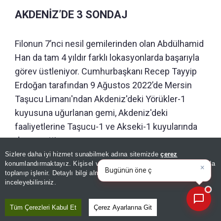
AKDENİZ’DE 3 SONDAJ
Filonun 7’nci nesil gemilerinden olan Abdülhamid
Han da tam 4 yıldır farklı lokasyonlarda başarıyla
görev üstleniyor. Cumhurbaşkanı Recep Tayyip
Erdoğan tarafından 9 Ağustos 2022’de Mersin
Taşucu Limanı'ndan Akdeniz'deki Yörükler-1
kuyusuna uğurlanan gemi, Akdeniz'deki
faaliyetlerine Taşucu-1 ve Akseki-1 kuyularında
devam etti.
Sizlere daha iyi hizmet sunabilmek adına sitemizde
çerez
×
Bugünün öne çıkan manşetleri
konumlandırmaktayız. Kişisel verileriniz, KVKK ve GDPR kapsamında
KARADENİZ’E GEÇTİ
ve gelişmeleri neler?
|
toplanıp işlenir. Detaylı bilgi almak için
Aydınlatma Metnimizi
📰
Son 30 güne ait haberleri, spor gelişmelerini veya yazar yazılarını sorgulayabilirsiniz.
inceleyebilirsiniz.
Abdülhamid Han, Akdeniz'deki çalışmaların
ardından Sakarya Gaz Sahası’nda görevlendirildi.
Tüm Çerezleri Kabul Et
Çerez Ayarlarına Git