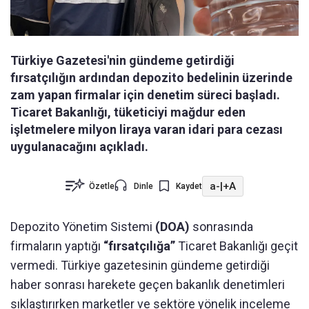
Türkiye Gazetesi'nin gündeme getirdiği
fırsatçılığın ardından depozito bedelinin üzerinde
zam yapan firmalar için denetim süreci başladı.
Ticaret Bakanlığı, tüketiciyi mağdur eden
işletmelere milyon liraya varan idari para cezası
uygulanacağını açıkladı.
a-
|
+A
Özetle
Dinle
Kaydet
Depozito Yönetim Sistemi
(DOA)
sonrasında
firmaların yaptığı
“fırsatçılığa”
Ticaret Bakanlığı geçit
vermedi. Türkiye gazetesinin gündeme getirdiği
haber sonrası harekete geçen bakanlık denetimleri
sıklaştırırken marketler ve sektöre yönelik inceleme