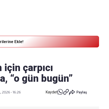
Haber Verin
Editör masamıza bilgi ve materyal
göndermek için
tıklayın
ilerine Ekle!
 için çarpıcı
da, “o gün bugün”
Kaydet
, 2026 - 16:26
Paylaş