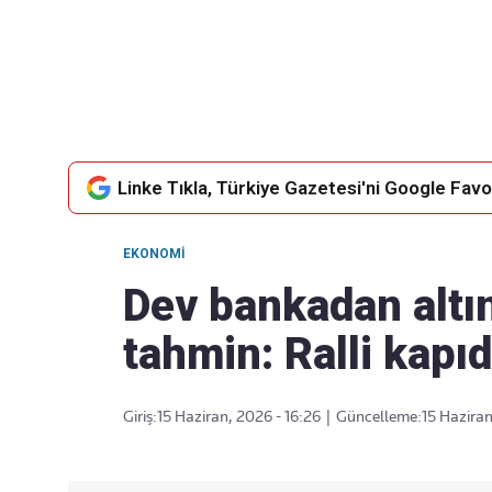
Takip Edin
Favori mecralarınızda haber
akışımıza ulaşın
Linke Tıkla, Türkiye Gazetesi'ni Google Favor
EKONOMI
Dev bankadan altın
tahmin: Ralli kapı
Giriş:
15 Haziran, 2026 - 16:26
|
Güncelleme:
15 Haziran