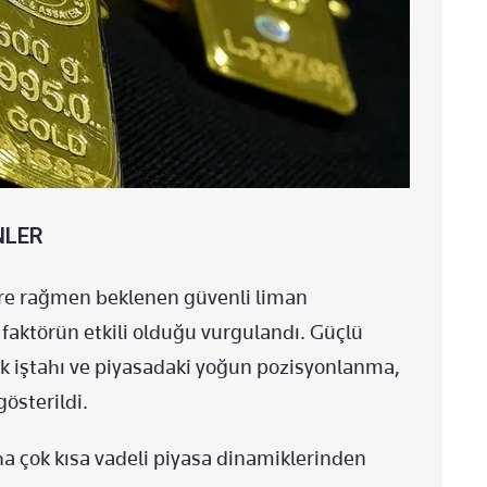
NLER
lere rağmen beklenen güvenli liman
aktörün etkili olduğu vurgulandı. Güçlü
isk iştahı ve piyasadaki yoğun pozisyonlanma,
österildi.
aha çok kısa vadeli piyasa dinamiklerinden