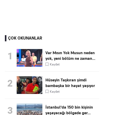
Kaçırmayın
Ücretsiz üye olun, gündemi
şekillendiren gelişmeleri önce siz duyun
ÇOK OKUNANLAR
Var Mısın Yok Musun neden
1
yok, yeni bölüm ne zaman...
Kaydet
Hüseyin Taşkıran şimdi
2
bambaşka bir hayat yaşıyor
Kaydet
İstanbul'da 150 bin kişinin
3
yaşayacağı bölgede ger...