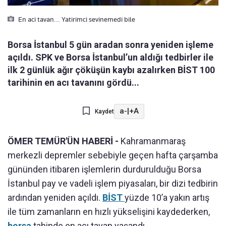
En aci tavan... Yatirimci sevinemedi bile
Borsa İstanbul 5 gün aradan sonra yeniden işleme
açıldı. SPK ve Borsa İstanbul’un aldığı tedbirler ile
ilk 2 günlük ağır çöküşün kaybı azalırken BİST 100
tarihinin en acı tavanını gördü...
a-
|
+A
Kaydet
ÖMER TEMÜR'ÜN HABERİ -
Kahramanmaraş
merkezli depremler sebebiyle geçen hafta çarşamba
gününden itibaren işlemlerin durdurulduğu Borsa
İstanbul pay ve vadeli işlem piyasaları, bir dizi tedbirin
ardından yeniden açıldı.
BİST
yüzde 10’a yakın artış
ile tüm zamanların en hızlı yükselişini kaydederken,
borsa
tahinde en acı tavan yaşandı.