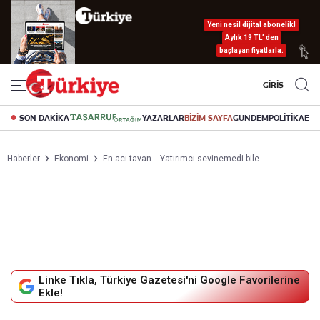
Yeni nesil dijital abonelik!
Aylık 19 TL’ den
başlayan fiyatlarla.
GİRİŞ
SON DAKİKA
YAZARLAR
BİZİM SAYFA
GÜNDEM
POLİTİKA
EK
Haberler
Ekonomi
En acı tavan... Yatırımcı sevinemedi bile
Linke Tıkla, Türkiye Gazetesi'ni Google Favorilerine
Ekle!