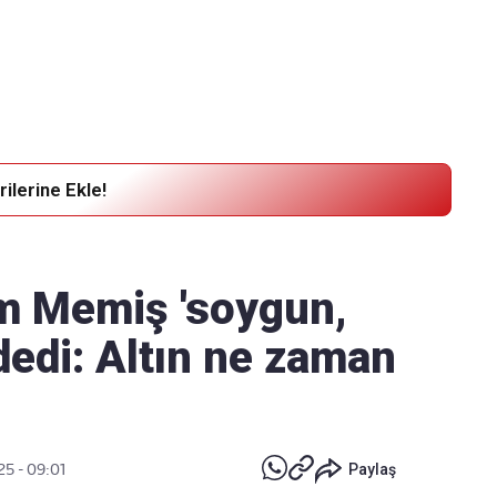
Haber Verin
Editör masamıza bilgi ve materyal
göndermek için
tıklayın
ilerine Ekle!
am Memiş 'soygun,
dedi: Altın ne zaman
25 - 09:01
Paylaş