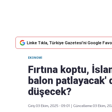
Takip Edin
Favori mecralarınızda haber
akışımıza ulaşın
Linke Tıkla, Türkiye Gazetesi'ni Google Favor
EKONOMI
Fırtına koptu, İsl
balon patlayacak' 
düşecek?
Giriş:
03 Ekim, 2025 - 09:01
|
Güncelleme:
03 Ekim, 20