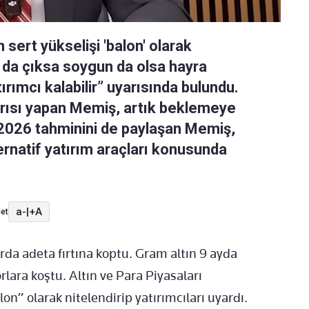
sert yükselişi 'balon' olarak
ş da çıksa soygun da olsa hayra
ırımcı kalabilir” uyarısında bulundu.
ğrısı yapan Memiş, artık beklemeye
a 2026 tahminini de paylaşan Memiş,
ternatif yatırım araçları konusunda
a-
|
+A
et
da adeta fırtına koptu. Gram altın 9 ayda
rlara koştu. Altın ve Para Piyasaları
n” olarak nitelendirip yatırımcıları uyardı.