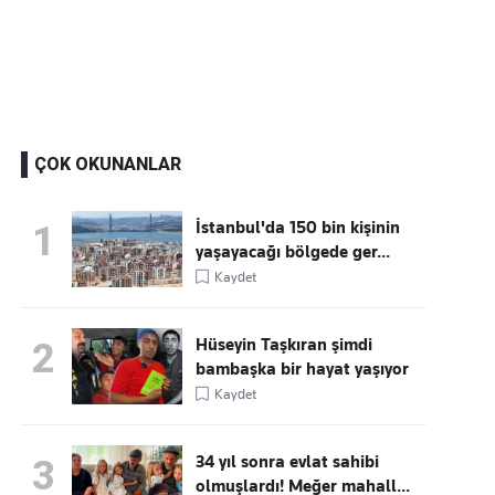
Kaçırmayın
Ücretsiz üye olun, gündemi
şekillendiren gelişmeleri önce siz duyun
ÇOK OKUNANLAR
İstanbul'da 150 bin kişinin
1
yaşayacağı bölgede ger...
Kaydet
Hüseyin Taşkıran şimdi
2
bambaşka bir hayat yaşıyor
Kaydet
34 yıl sonra evlat sahibi
3
olmuşlardı! Meğer mahall...