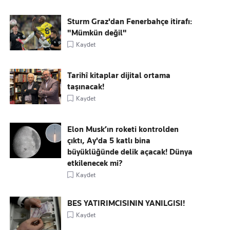
Sturm Graz'dan Fenerbahçe itirafı:
"Mümkün değil"
Kaydet
Tarihî kitaplar dijital ortama
taşınacak!
Kaydet
Elon Musk’ın roketi kontrolden
çıktı, Ay'da 5 katlı bina
büyüklüğünde delik açacak! Dünya
etkilenecek mi?
Kaydet
BES YATIRIMCISININ YANILGISI!
Kaydet