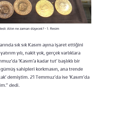
dedi: Altın ne zaman düşecek? - 1. Resim
nda sık sık Kasım ayına işaret ettiğini
tırım yılı, nakit yok, gerçek varlıklara
uz’da ‘Kasım’a kadar tut’ başlıklı bir
e gümüş sahipleri korkmasın, ana trende
acak’ demiştim. 21 Temmuz’da ise ‘Kasım’da
im.” dedi.