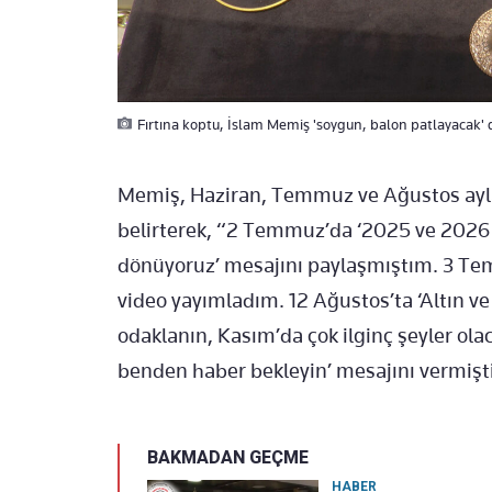
Fırtına koptu, İslam Memiş 'soygun, balon patlayacak' 
Memiş, Haziran, Temmuz ve Ağustos ayları
belirterek, “2 Temmuz’da ‘2025 ve 2026 ya
dönüyoruz’ mesajını paylaşmıştım. 3 Temm
video yayımladım. 12 Ağustos’ta ‘Altın v
odaklanın, Kasım’da çok ilginç şeyler ol
benden haber bekleyin’ mesajını vermişt
BAKMADAN GEÇME
HABER