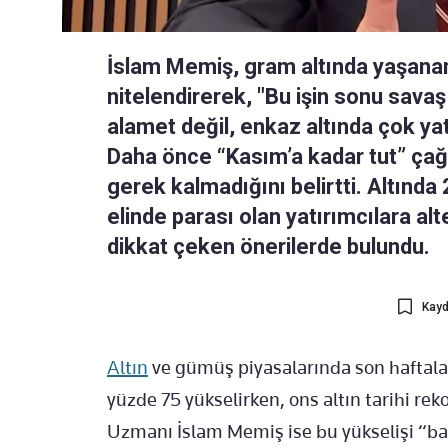
İslam Memiş, gram altında yaşanan 
nitelendirerek, "Bu işin sonu sava
alamet değil, enkaz altında çok yat
Daha önce “Kasım’a kadar tut” ça
gerek kalmadığını belirtti. Altınd
elinde parası olan yatırımcılara al
dikkat çeken önerilerde bulundu.
Kayd
Altın
ve gümüş piyasalarında son haftalar
yüzde 75 yükselirken, ons altın tarihi reko
Uzmanı İslam Memiş ise bu yükselişi “balo