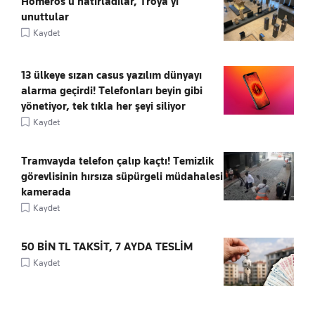
Homeros’u hatırladılar, Troya’yı
unuttular
Kaydet
13 ülkeye sızan casus yazılım dünyayı
alarma geçirdi! Telefonları beyin gibi
yönetiyor, tek tıkla her şeyi siliyor
Kaydet
Tramvayda telefon çalıp kaçtı! Temizlik
görevlisinin hırsıza süpürgeli müdahalesi
kamerada
Kaydet
50 BİN TL TAKSİT, 7 AYDA TESLİM
Kaydet