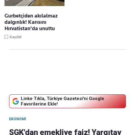
Gurbetçiden akılalmaz
dalgınlık! Karısını
Hırvatistan'da unuttu
Kaydet
Linke Tıkla, Türkiye Gazetesi'ni Google
Favorilerine Ekle!
EKONOMI
SGK'dan emekliye faiz! Yargıtay