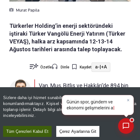
Murat Papila
Türkerler Holding’in enerji sektöründeki
iştiraki Türker Vangölü Enerji Yatırım (Türker
VEYAŞ), halka arz kapsamında 12-13-14
Ağustos tarihleri arasında talep toplayacak.
a-
|
+A
Özetle
Dinle
Kaydet
Van, Muş, Bitlis ve Hakkâri’de 894 bin
544 tüketiciye elektrik dağıtım ve
×
Günün spor, gündem ve
Sizlere daha iyi hizmet sunabilmek adına sitemizde
çerez
ekonomi gelişmelerini analiz
perakende satış hizmeti sunan
konumlandırmaktayız. Kişisel verileriniz, KVKK ve GDPR kapsamında
ÖNDER ÇELİK
edin!
|
toplanıp işlenir. Detaylı bilgi almak için
Aydınlatma Metnimizi
şirketin pay başına satış fiyatı 136 TL
📰
Son 30 güne ait haberleri, spor gelişmelerini veya yazar yazılarını sorgulayabilirsiniz.
inceleyebilirsiniz.
olarak belirlendi. Ek satış hakkının kullanılması
hâlinde halka arz büyüklüğü yaklaşık 10 milyar
Tüm Çerezleri Kabul Et
Çerez Ayarlarına Git
540 milyon TL’ye ulaşacak.