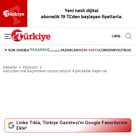
Yeni nesil dijital
abonelik 19 TL’den başlayan fiyatlarla.
GİRİŞ
SON DAKİKA
YAZARLAR
BİZİM SAYFA
GÜNDEM
POLİTİKA
EK
Haberler
Ekonomi
Hacizden mal kaçırmanın cezası artıyor! 4 yıla kadar hapis var
Linke Tıkla, Türkiye Gazetesi'ni Google Favorilerine
Ekle!