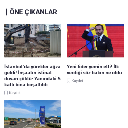
ÖNE ÇIKANLAR
İstanbul'da yürekler ağza
Yeni lider yemin etti! İlk
geldi! İnşaatın istinat
verdiği söz bakın ne oldu
duvarı çöktü: Yanındaki 5
Kaydet
katlı bina boşaltıldı
Kaydet