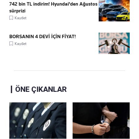
742 bin TL indirim! Hyundai'den Ağustos
sürprizi
Kaydet
BORSANIN 4 DEVİ İÇİN FİYAT!
Kaydet
ÖNE ÇIKANLAR