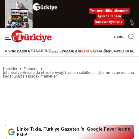
Yeni nesil dijital abonelik!
Aylık 19 TL’ den
başlayan fiyatlarla.
GİRİŞ
SON DAKİKA
YAZARLAR
BİZİM SAYFA
GÜNDEM
POLİTİKA
EK
Haberler
Ekonomi
İstanbul ve Ankara'da et ve tereyağı fiyatları sabitlendi! İşte ramazan sonuna
kadar ucuza satacak marketler
Linke Tıkla, Türkiye Gazetesi'ni Google Favorilerine
Ekle!