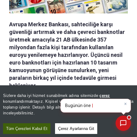
Avrupa Merkez Bankası, sahteciliğe karşı
güvenliği artırmak ve daha çevreci banknotlar
üretmek amacıyla 21 AB ülkesinde 357
milyondan fazla kişi tarafından kullanılan
euroyu yenilemeye hazırlanıyor. Üçüncü nesil
euro banknotları için hazırlanan 10 tasarım
kamuoyunun görüşüne sunulurken, yeni
paraların birkaç yıl içinde tedavüle girmesi
bekleniyor.
Sizlere daha iyi hizmet sunabilmek adına sitemizde
çerez
×
Bugünün öne çıkan manşetleri
konumlandırmaktayız. Kişisel verileriniz, KVKK ve GDPR kapsamında
a-
|
+A
Özetle
Dinle
Kaydet
ve gelişmeleri neler?
toplanıp işlenir. Detaylı bilgi almak için
Aydınlatma Metnimizi
📰
Son 30 güne ait haberleri, spor gelişmelerini veya yazar yazılarını sorgulayabilirsiniz.
inceleyebilirsiniz.
Avrupa Merkez Bankası (ECB), yaklaşık 25 yıldır
kullanılan euro banknotlarını yenilemek için
Tüm Çerezleri Kabul Et
Çerez Ayarlarına Git