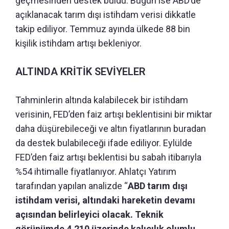
geçmesinden destek buldu. Bugün ise ABD’de
açıklanacak tarım dışı istihdam verisi dikkatle
takip ediliyor. Temmuz ayında ülkede 88 bin
kişilik istihdam artışı bekleniyor.
ALTINDA KRİTİK SEVİYELER
Tahminlerin altında kalabilecek bir istihdam
verisinin, FED’den faiz artışı beklentisini bir miktar
daha düşürebileceği ve altın fiyatlarının buradan
da destek bulabileceği ifade ediliyor. Eylülde
FED’den faiz artışı beklentisi bu sabah itibarıyla
%54 ihtimalle fiyatlanıyor. Ahlatçı Yatırım
tarafından yapılan analizde “
ABD tarım dışı
istihdam verisi, altındaki hareketin devamı
açısından belirleyici olacak. Teknik
görünümde 4.210 üzerinde kalıcılık olumlu.