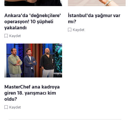
Ankara'da 'değnekçilere'
İstanbul'da yağmur var
operasyon! 10 şüpheli
mı?
yakalandı
Kaydet
Kaydet
MasterChef ana kadroya
giren 18. yarışmacı kim
oldu?
Kaydet