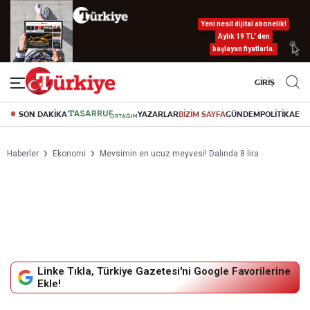
Yeni nesil dijital abonelik!
Aylık 19 TL’ den
başlayan fiyatlarla.
GİRİŞ
SON DAKİKA
YAZARLAR
BİZİM SAYFA
GÜNDEM
POLİTİKA
EK
Haberler
Ekonomi
Mevsimin en ucuz meyvesi! Dalında 8 lira
Linke Tıkla, Türkiye Gazetesi'ni Google Favorilerine
Ekle!