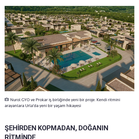
Nurol GYO ve Prokar iş birliğinde yeni bir proje: Kendi ritmini
arayanlara Urla’da yeni bir yaşam hikayesi
ŞEHİRDEN KOPMADAN, DOĞANIN
RİTMİNDE