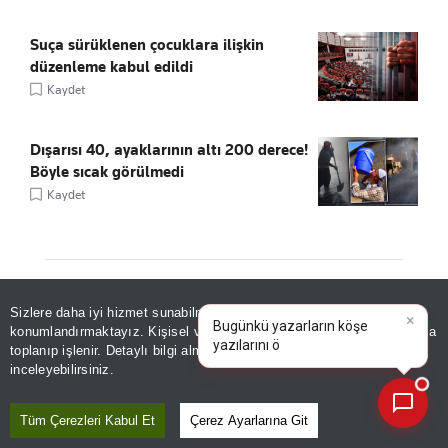
Suça sürüklenen çocuklara ilişkin
düzenleme kabul edildi
Kaydet
Dışarısı 40, ayaklarının altı 200 derece!
Böyle sıcak görülmedi
Kaydet
Sizlere daha iyi hizmet sunabilmek adına sitemizde
çerez
ÖNE ÇIKANLAR
×
Bugünkü yazarların köşe
konumlandırmaktayız. Kişisel verileriniz, KVKK ve GDPR kapsamında
yazılarını özetleyin!
|
toplanıp işlenir. Detaylı bilgi almak için
Aydınlatma Metnimizi
📰
Son 30 güne ait haberleri, spor gelişmelerini veya yazar yazılarını sorgulayabilirsiniz.
inceleyebilirsiniz.
Tüm Çerezleri Kabul Et
Çerez Ayarlarına Git