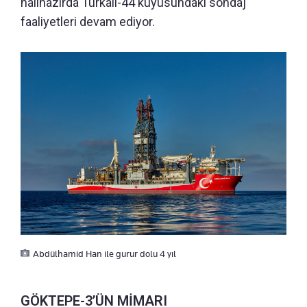
hâlihazırda Türkali-44 kuyusundaki sondaj
faaliyetleri devam ediyor.
Abdülhamid Han ile gurur dolu 4 yıl
GÖKTEPE-3’ÜN MİMARI