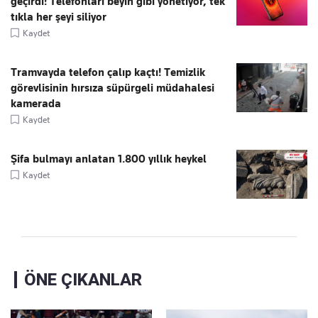
geçirdi! Telefonları beyin gibi yönetiyor, tek
tıkla her şeyi siliyor
Kaydet
Tramvayda telefon çalıp kaçtı! Temizlik
görevlisinin hırsıza süpürgeli müdahalesi
kamerada
Kaydet
Şifa bulmayı anlatan 1.800 yıllık heykel
Kaydet
ÖNE ÇIKANLAR