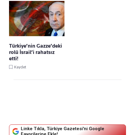
Türkiye’nin Gazze’deki
rolü İsrail’i rahatsız
etti!
Kaydet
Linke Tıkla, Türkiye Gazetesi'ni Google
Favorilerine Ekle!