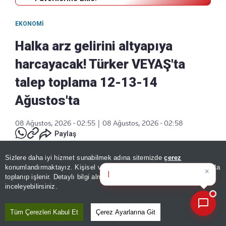
EKONOMI
Halka arz gelirini altyapıya
harcayacak! Türker VEYAŞ'ta
talep toplama 12-13-14
Ağustos'ta
08 Ağustos, 2026 - 02:55
|
08 Ağustos, 2026 - 02:58
Paylaş
Sizlere daha iyi hizmet sunabilmek adına sitemizde
çerez
×
Günün spor, gündem ve
konumlandırmaktayız. Kişisel verileriniz, KVKK ve GDPR kapsamında
ekonomi gelişme
toplanıp işlenir. Detaylı bilgi almak için
Aydınlatma Metnimizi
📰
Son 30 güne ait haberleri, spor gelişmelerini veya yazar yazılarını sorgulayabilirsiniz.
inceleyebilirsiniz.
Tüm Çerezleri Kabul Et
Çerez Ayarlarına Git