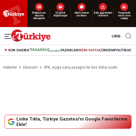
Yeni nesil dijital
abonelik 19 TL’den başlayan fiyatlarla.
GİRİŞ
SON DAKİKA
YAZARLAR
BİZİM SAYFA
GÜNDEM
POLİTİKA
EK
Haberler
Ekonomi
SPK, açığa satış yasağını bir kez daha uzattı
Linke Tıkla, Türkiye Gazetesi'ni Google Favorilerine
Ekle!