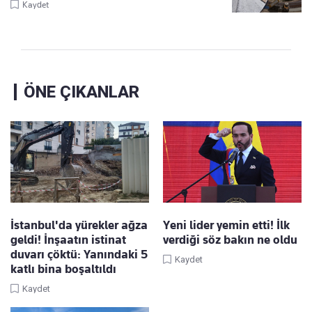
Kaydet
ÖNE ÇIKANLAR
İstanbul'da yürekler ağza
Yeni lider yemin etti! İlk
geldi! İnşaatın istinat
verdiği söz bakın ne oldu
duvarı çöktü: Yanındaki 5
Kaydet
katlı bina boşaltıldı
Kaydet