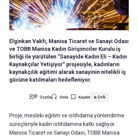
Elginkan Vakfı, Manisa Ticaret ve Sanayi Odası
ve TOBB Manisa Kadın Girişimciler Kurulu iş
birliği ile yürütülen “Sanayide Kadın Eli – Kadın
Kaynakçılar Yetişiyor” projesiyle, kadınların
kaynakçılık eğitimi alarak sanayinin nitelikli iş
gücüne katılmaları hedefleniyor.
a-
|
+A
Özetle
Dinle
Kaydet
Proje, mesleki eğitim ve istihdama yönlendirme
süreçleriyle kadın istihdamına katkı sağlıyor.
Manisa Ticaret ve Sanayi Odası, TOBB Manisa