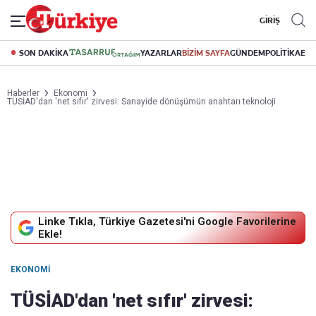
GİRİŞ
SON DAKİKA
YAZARLAR
BİZİM SAYFA
GÜNDEM
POLİTİKA
EK
Haberler
Ekonomi
TÜSİAD'dan 'net sıfır' zirvesi: Sanayide dönüşümün anahtarı teknoloji
Linke Tıkla, Türkiye Gazetesi'ni Google Favorilerine
Ekle!
EKONOMI
TÜSİAD'dan 'net sıfır' zirvesi: