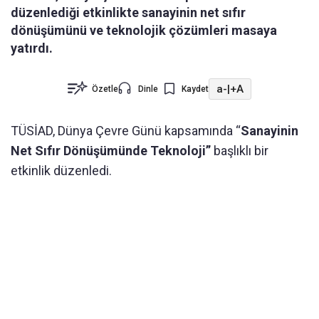
düzenlediği etkinlikte sanayinin net sıfır
dönüşümünü ve teknolojik çözümleri masaya
yatırdı.
a-
|
+A
Özetle
Dinle
Kaydet
TÜSİAD, Dünya Çevre Günü kapsamında “
Sanayinin
Net Sıfır Dönüşümünde Teknoloji”
başlıklı bir
etkinlik düzenledi.