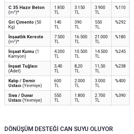
C 35 Hazır Beton
1.850
3.150
3.900
%110
(
m³
)*
TL
TL
TL
Gri Çimento
(50
140
390
550
%292
Kg)
TL
TL
TL
İnşaatlık Kereste
7.500
16.500
21.000
%180
(
m²
)*
TL
TL
TL
İnşaat Kumu
(1
4.200
10.500
14.500
%245
Kamyon)
TL
TL
TL
İnşaat Tuğlası
3,40
8,20
11,50
%238
(Adet)
TL
TL
TL
Kalıp / Demir
600
2.000
3.000
%400
Ustası
(Yevmiye)
TL
TL
TL
Sıva / Duvar
550
1.800
2.700
%390
Ustası
(Yevmiye)
TL
TL
TL
DÖNÜŞÜM DESTEĞİ CAN SUYU OLUYOR