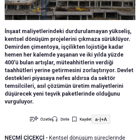
İnşaat maliyetlerindeki durdurulamayan yükseliş,
kentsel dönüşüm projelerini çıkmaza sürüklüyor.
Demirden çimentoya, işçilikten lojistiğe kadar
hemen her kalemde yaşanan ve iki yılda yüzde
400’ü bulan artışlar, müteahhitlerin verdiği
taahhütleri yerine getirmesini zorlaştırıyor. Devlet
destekleri piyasaya nefes aldırsa da sektör
temsilcileri, asıl çözümün üretim maliyetlerini
düşürecek yeni teşvik paketlerinde olduğunu
vurguluyor.
a-
|
+A
Özetle
Dinle
Kaydet
NECMİ ÇİÇEKÇİ -
Kentsel dönüşüm süreçlerinde