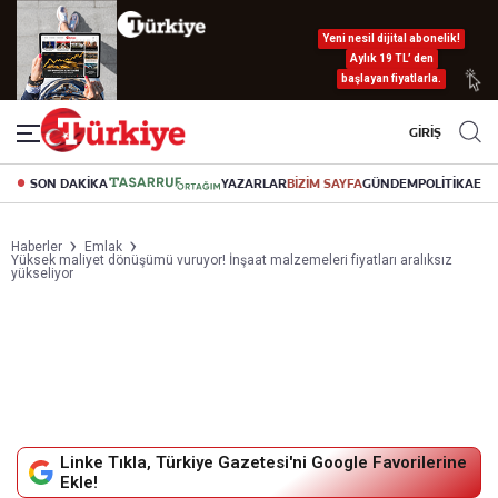
Yeni nesil dijital abonelik!
Aylık 19 TL’ den
başlayan fiyatlarla.
GİRİŞ
SON DAKİKA
YAZARLAR
BİZİM SAYFA
GÜNDEM
POLİTİKA
EK
Haberler
Emlak
Yüksek maliyet dönüşümü vuruyor! İnşaat malzemeleri fiyatları aralıksız
yükseliyor
Linke Tıkla, Türkiye Gazetesi'ni Google Favorilerine
Ekle!