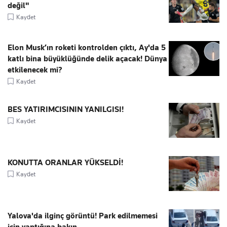
değil"
Kaydet
Elon Musk’ın roketi kontrolden çıktı, Ay'da 5
katlı bina büyüklüğünde delik açacak! Dünya
etkilenecek mi?
Kaydet
BES YATIRIMCISININ YANILGISI!
Kaydet
KONUTTA ORANLAR YÜKSELDİ!
Kaydet
Yalova'da ilginç görüntü! Park edilmemesi