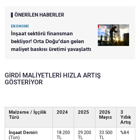
ÖNERİLEN HABERLER
EKONOMİ
İnşaat sektörü finansman
bekliyor! Orta Doğu’dan gelen
maliyet baskısı üretimi yavaşlattı
GİRDİ MALİYETLERİ HIZLA ARTIŞ
GÖSTERİYOR
Malzeme / İşçilik
2024
2025
2026
3
Türü
Mayıs
Yıllık
Artış
İnşaat Demiri
18.200
29.200
33.500
%84
(Ton)
TL
TL
TL