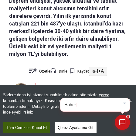
Deprem endişesi, yüksek aidatlar ve tadilat
maliyetleri konut alıcısının tercihini sıfır
dairelere çevirdi. Yılın ilk yarısında konut
satışları 221 bin 487’ye ulaştı. İstanbul’da bazı
merkezî ilçelerde 30-40 yıllık bir daire fiyatına,
gelişen bölgelerde iki sıfır daire alınabiliyor.
Üstelik eski bir evi yenilemenin maliyeti 1
milyon TL’yi bulabiliyor.
a-
|
+A
Özetle
Dinle
Kaydet
Deprem endişesi, artan bakım
Sizlere daha iyi hizmet sunabilmek adına sitemizde
çerez
maliyetleri ve fiyat dengelerindeki
konumlandırmaktayız. Kişisel verileriniz, KVKK ve GDPR kapsamında
×
Bugünün öne çıkan manşe
|
değişim, konut alıcısının rotasını sıfır
toplanıp işlenir. Detaylı bilgi almak için
Aydınlatma Metnimizi
📰
SEZER DOĞRU
Son 30 güne ait haberleri, spor gelişmelerini veya yazar yazılarını sorgulayabilirsiniz.
inceleyebilirsiniz.
konutlara çevirdi. Yılın ilk yarısında
ilk el konut satışları 221 bin 487 adede ulaşarak
Tüm Çerezleri Kabul Et
Çerez Ayarlarına Git
son dört yılın en yüksek seviyesini gördü.