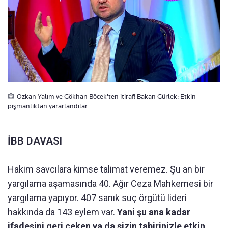
Özkan Yalım ve Gökhan Böcek'ten itiraf! Bakan Gürlek: Etkin
pişmanlıktan yararlandılar
İBB DAVASI
Hakim savcılara kimse talimat veremez. Şu an bir
yargılama aşamasında 40. Ağır Ceza Mahkemesi bir
yargılama yapıyor. 407 sanık suç örgütü lideri
hakkında da 143 eylem var.
Yani şu ana kadar
ifadesini geri çeken ya da sizin tabirinizle etkin