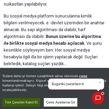
suikastları yapılabiliyor.
Bu sosyal medya platform sunucularına kimlik
bilgileri verilmeyecek. e -devlet üzerinden bir anahtar
alınacak. Bu sayı algoritması da olabilir, harf
algoritması da olabilir.
Bunun üzerine bu algoritma
ile birlikte sosyal medya hesabı açılacak
. Ve şunu
kesinlikle söyleyeyim ben: Her sosyal medya
hesabıyla ilgili illa bir işlem yapılacak değil. Suçları
belirledik, katalog suçları yazdık...
Önemli olan sosyal medyada hesabıyla bir suç
Sizlere daha iyi hizmet sunabilmek adına sitemizde
çerez
×
Bugünkü yazarların köşe
konumlandırmaktayız. Kişisel verileriniz, KVKK ve GDPR kapsamında
işlenmişse, ilgili platform sunucusu artık bu bilgiyi
yazılarını özetleyin!
toplanıp işlenir. Detaylı bilgi almak için
Aydınlatma Metnimizi
📰
verecek. Ama kesinlikle biz sosyal medyanın bir
Son 30 güne ait haberleri, spor gelişmelerini veya yazar yazılarını sorgulayabilirsiniz.
inceleyebilirsiniz.
hukukunun bir kurallarının olmasını istiyoruz.
Tüm Çerezleri Kabul Et
Çerez Ayarlarına Git