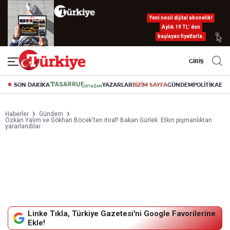
Yeni nesil dijital abonelik!
Aylık 19 TL’ den
başlayan fiyatlarla.
GİRİŞ
SON DAKİKA
YAZARLAR
BİZİM SAYFA
GÜNDEM
POLİTİKA
EK
Haberler
Gündem
Özkan Yalım ve Gökhan Böcek'ten itiraf! Bakan Gürlek: Etkin pişmanlıktan
yararlandılar
Linke Tıkla, Türkiye Gazetesi'ni Google Favorilerine
Ekle!