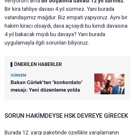
veriyorum ama
bir boşanma davası 12 yıl sürmez
.
Bir kira tahliye davası 4 yıl sürmez. Yani burada
vatandaşımız mağdur. Biz empati yapıyoruz. Aynı bir
hakim kiracı olsaydı, dava açsaydı bu kendi davasına
4 yıl bakacak mıydı bu davaya? Yani burada
uygulamayla ilgili sorunları biliyoruz.
ÖNERİLEN HABERLER
GÜNDEM
Bakan Gürlek'ten 'konkordato'
mesajı: Yeni düzenleme yolda
SORUN HAKİMDEYSE HSK DEVREYE GİRECEK
Burada 12. yargı paketinde özellikle yargılamanın