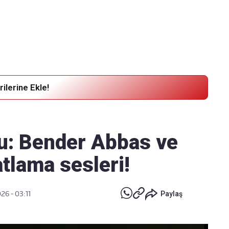
Haber Verin
Editör masamıza bilgi ve materyal göndermek için
tıklayın
ilerine Ekle!
du: Bender Abbas ve
tlama sesleri!
26 - 03:11
Paylaş