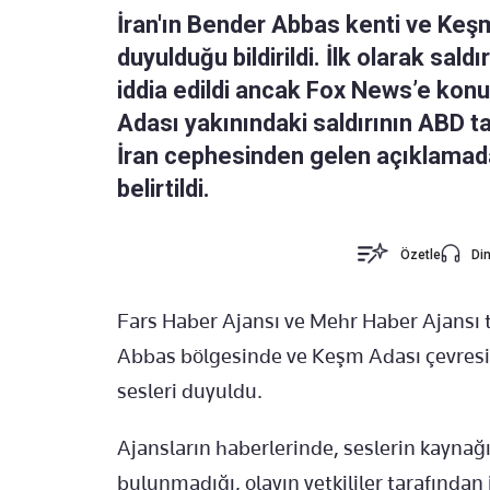
İran'ın Bender Abbas kenti ve Keş
duyulduğu bildirildi. İlk olarak sal
iddia edildi ancak Fox News’e konu
Adası yakınındaki saldırının ABD ta
İran cephesinden gelen açıklamada 
belirtildi.
Özetle
Din
Fars Haber Ajansı
ve
Mehr Haber Ajansı
t
Abbas
bölgesinde ve
Keşm Adası
çevresi
sesleri duyuldu.
Ajansların haberlerinde, seslerin kaynağı
bulunmadığı, olayın yetkililer tarafından 