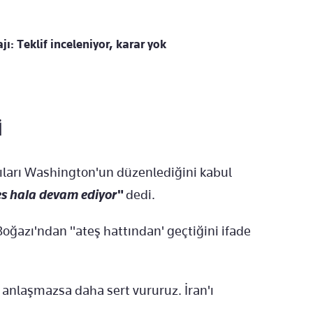
: Teklif inceleniyor, karar yok
İ
ıları Washington'un düzenlediğini kabul
şkes hala devam ediyor"
dedi.
ğazı'ndan "ateş hattından' geçtiğini ifade
anlaşmazsa daha sert vururuz. İran'ı