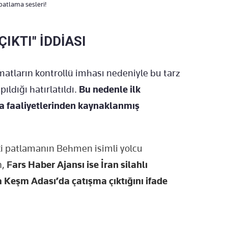
atlama sesleri!
IKTI" İDDİASI
ların kontrollü imhası nedeniyle bu tarz
ıldığı hatırlatıldı.
Bu nedenle ilk
ha faaliyetlerinden kaynaklanmış
 patlamanın Behmen isimli yolcu
n,
F
ars Haber Ajansı ise İran silahlı
a Keşm Adası’da çatışma çıktığını ifade