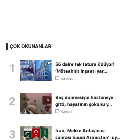
Kaçırmayın
Ücretsiz üye olun, gündemi şekillendiren gelişmeleri önce siz duyun
ÇOK OKUNANLAR
56 daire tek fatura ödüyor!
1
‘Müteahhit inşaatı yar...
Kaydet
Baş dönmesiyle hastaneye
2
gitti, hayatının şokunu y...
Kaydet
İran, Mekke Anlaşması
3
sonrası Suudi Arabistan'ı uy...