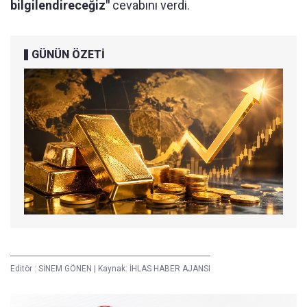
bilgilendireceğiz"
cevabını verdi.
GÜNÜN ÖZETİ
Editör :
SİNEM GÖNEN
|
Kaynak: İHLAS HABER AJANSI