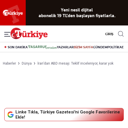
Yeni nesil dijital
abonelik 19 TL’den başlayan fiyatlarla.
GİRİŞ
SON DAKİKA
YAZARLAR
BİZİM SAYFA
GÜNDEM
POLİTİKA
EK
Haberler
Dünya
İran’dan ABD mesajı: Teklif inceleniyor, karar yok
Linke Tıkla, Türkiye Gazetesi'ni Google Favorilerine
Ekle!