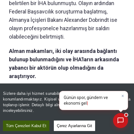
belirtilen bir İHA bulunmuştu. Olayın ardından
Federal Başsavcılık soruşturma başlatmış,
Almanya İçişleri Bakanı Alexander Dobrindt ise
olayın profesyonelce hazırlanmış bir saldırı
olabileceğini belirtmişti.
Alman makamları, iki olay arasında bağlantı
bulunup bulunmadığını ve İHA'ların arkasında
yabancı bir aktörün olup olmadığını da
araştırıyor.
×
Günün spor, gündem ve
Sizlere daha iyi hizmet sunabilmek adına sitemizde
çerez
Editör :
SİNEM GÖNEN
|
Kaynak: İHLAS HABER AJANSI
ekonomi gelişmelerini analiz
konumlandırmaktayız. Kişisel verileriniz, KVKK ve GDPR kapsamında
edin!
toplanıp işlenir. Detaylı bilgi almak için
Aydınlatma Metnimizi
📰
Son 30 güne ait haberleri, spor gelişmelerini veya yazar yazılarını sorgulayabilirsiniz.
inceleyebilirsiniz.
Paylaş
Yayın Tarihi
|
08 Ağustos, 2026 - 19:51
Tüm Çerezleri Kabul Et
Çerez Ayarlarına Git