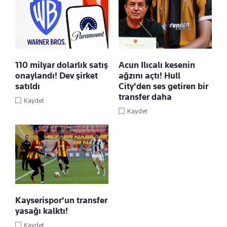
110 milyar dolarlık satış
Acun Ilıcalı kesenin
onaylandı! Dev şirket
ağzını açtı! Hull
satıldı
City'den ses getiren bir
transfer daha
Kaydet
Kaydet
Kayserispor'un transfer
yasağı kalktı!
Kaydet