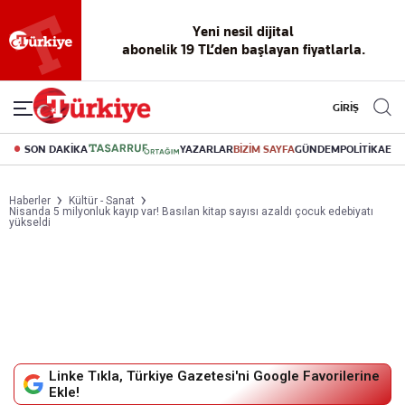
Yeni nesil dijital
abonelik 19 TL’den başlayan fiyatlarla.
GİRİŞ
SON DAKİKA
YAZARLAR
BİZİM SAYFA
GÜNDEM
POLİTİKA
EK
Haberler
Kültür - Sanat
Nisanda 5 milyonluk kayıp var! Basılan kitap sayısı azaldı çocuk edebiyatı
yükseldi
Linke Tıkla, Türkiye Gazetesi'ni Google Favorilerine
Ekle!