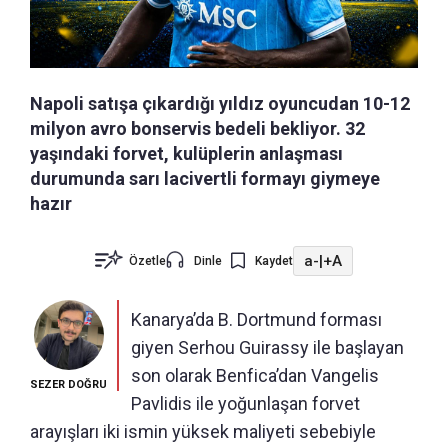
Napoli satışa çıkardığı yıldız oyuncudan 10-12
milyon avro bonservis bedeli bekliyor. 32
yaşındaki forvet, kulüplerin anlaşması
durumunda sarı lacivertli formayı giymeye
hazır
a-
|
+A
Özetle
Dinle
Kaydet
Kanarya’da B. Dortmund forması
giyen Serhou Guirassy ile başlayan
son olarak Benfica’dan Vangelis
SEZER DOĞRU
Pavlidis ile yoğunlaşan forvet
arayışları iki ismin yüksek maliyeti sebebiyle