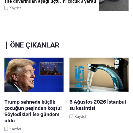
site duvarından aşağı uçtu, 1'i çocuk 3 yaralı
Kaydet
ÖNE ÇIKANLAR
Trump sahnede küçük
6 Ağustos 2026 İstanbul
çocuğun peşinden koştu!
su kesintisi
Söyledikleri ise gündem
Kaydet
oldu
Kaydet