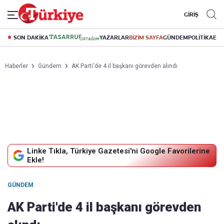
GİRİŞ
SON DAKİKA
YAZARLAR
BİZİM SAYFA
GÜNDEM
POLİTİKA
EK
Haberler
Gündem
AK Parti'de 4 il başkanı görevden alındı
Linke Tıkla, Türkiye Gazetesi'ni Google Favorilerine
Ekle!
GÜNDEM
AK Parti'de 4 il başkanı görevden