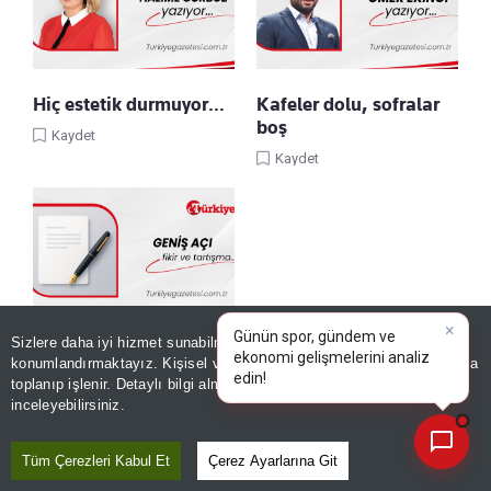
Hiç estetik durmuyor…
Kafeler dolu, sofralar
boş
Kaydet
Kaydet
×
Günün spor, gündem ve
Sizlere daha iyi hizmet sunabilmek adına sitemizde
çerez
Hicaz Demiryolu:
ekonomi gelişmelerini analiz
konumlandırmaktayız. Kişisel verileriniz, KVKK ve GDPR kapsamında
Raylarda yükselen
edin!
toplanıp işlenir. Detaylı bilgi almak için
Aydınlatma Metnimizi
📰
medeniyet projesi
Son 30 güne ait haberleri, spor gelişmelerini veya yazar yazılarını sorgulayabilirsiniz.
inceleyebilirsiniz.
Kaydet
Tüm Çerezleri Kabul Et
Çerez Ayarlarına Git