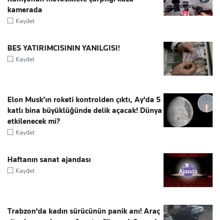
kamerada
Kaydet
BES YATIRIMCISININ YANILGISI!
Kaydet
Elon Musk’ın roketi kontrolden çıktı, Ay'da 5
katlı bina büyüklüğünde delik açacak! Dünya
etkilenecek mi?
Kaydet
Haftanın sanat ajandası
Kaydet
Trabzon'da kadın sürücünün panik anı! Araç