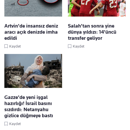
Artvin'de insansız deniz
Salah'tan sonra yine
aracı açık denizde imha
dünya yıldızı: 14'üncü
edildi
transfer geliyor
Kaydet
Kaydet
Gazze'de yeni işgal
hazırlığı! İsrail basını
sızdırdı: Netanyahu
gizlice düğmeye bastı
Kaydet