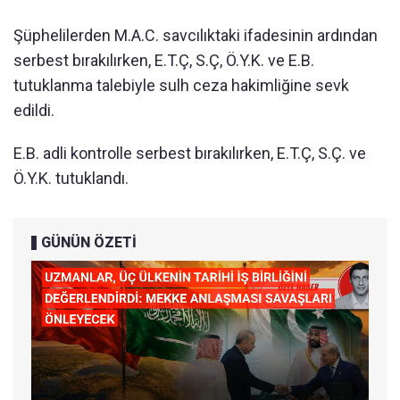
Şüphelilerden M.A.C. savcılıktaki ifadesinin ardından
serbest bırakılırken, E.T.Ç, S.Ç, Ö.Y.K. ve E.B.
tutuklanma talebiyle sulh ceza hakimliğine sevk
edildi.
E.B. adli kontrolle serbest bırakılırken, E.T.Ç, S.Ç. ve
Ö.Y.K. tutuklandı.
GÜNÜN ÖZETİ