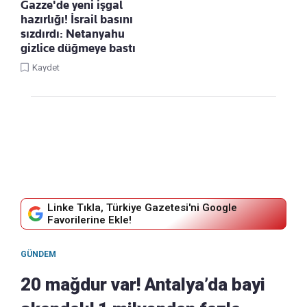
Gazze'de yeni işgal
hazırlığı! İsrail basını
sızdırdı: Netanyahu
gizlice düğmeye bastı
Kaydet
Linke Tıkla, Türkiye Gazetesi'ni Google
Favorilerine Ekle!
GÜNDEM
20 mağdur var! Antalya’da bayi