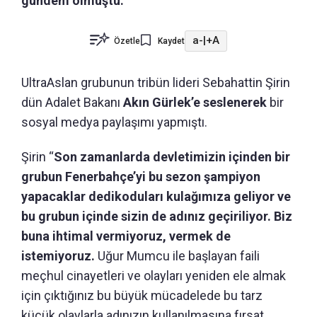
gündem olmuştu.
a-
|
+A
Özetle
Kaydet
UltraAslan grubunun tribün lideri Sebahattin Şirin
dün Adalet Bakanı
Akın Gürlek’e seslenerek
bir
sosyal medya paylaşımı yapmıştı.
Şirin “
Son zamanlarda devletimizin içinden bir
grubun Fenerbahçe’yi bu sezon şampiyon
yapacaklar dedikoduları kulağımıza geliyor ve
bu grubun içinde sizin de adınız geçiriliyor. Biz
buna ihtimal vermiyoruz, vermek de
istemiyoruz.
Uğur Mumcu ile başlayan faili
meçhul cinayetleri ve olayları yeniden ele almak
için çıktığınız bu büyük mücadelede bu tarz
küçük olaylarla adınızın kullanılmasına fırsat