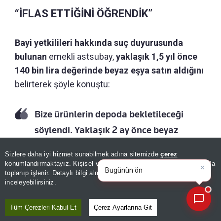
“İFLAS ETTİĞİNİ ÖĞRENDİK”
Bayi yetkilileri hakkında suç duyurusunda
bulunan
emekli astsubay,
yaklaşık 1,5 yıl önce
140 bin lira değerinde beyaz eşya satın aldığını
belirterek şöyle konuştu:
Bize ürünlerin depoda bekletileceği
söylendi. Yaklaşık 2 ay önce beyaz
eşyalarımı almak istediğimde bayinin
Sizlere daha iyi hizmet sunabilmek adına sitemizde
çerez
×
iflas ettiğini öğrendik. Muhatap
Bugünün öne çıkan manşetleri
konumlandırmaktayız. Kişisel verileriniz, KVKK ve GDPR kapsamında
ve gelişmeleri neler?
toplanıp işlenir. Detaylı bilgi almak için
Aydınlatma Metnimizi
bulamıyoruz. Ürünlerin güncel değeri
📰
Son 30 güne ait haberleri, spor gelişmelerini veya yazar yazılarını sorgulayabilirsiniz.
inceleyebilirsiniz.
220-230 bin lira arasında.
Tüm Çerezleri Kabul Et
Çerez Ayarlarına Git