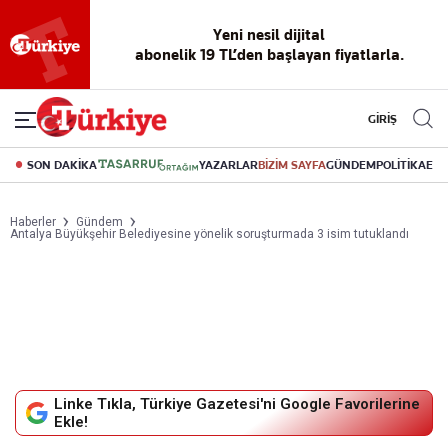
Reklamsız
56 yıllık
Akıllı haber
Eski gazeteleri
Yazarlarla
okuma
dijital arşiv
asistanı
indirme
canlı soru
deneyimi
cevap
GİRİŞ
SON DAKİKA
YAZARLAR
BİZİM SAYFA
GÜNDEM
POLİTİKA
EK
Haberler
Gündem
Antalya Büyükşehir Belediyesine yönelik soruşturmada 3 isim tutuklandı
Linke Tıkla, Türkiye Gazetesi'ni Google Favorilerine
Ekle!