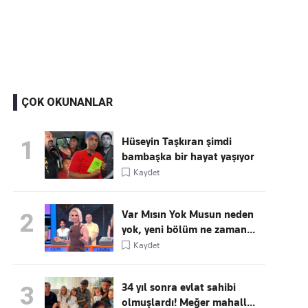
Kaçırmayın
Ücretsiz üye olun, gündemi
şekillendiren gelişmeleri önce siz duyun
ÇOK OKUNANLAR
Hüseyin Taşkıran şimdi
1
bambaşka bir hayat yaşıyor
Kaydet
Var Mısın Yok Musun neden
2
yok, yeni bölüm ne zaman...
Kaydet
34 yıl sonra evlat sahibi
3
olmuşlardı! Meğer mahall...