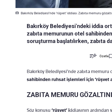
Bakırköy Belediyesi’nde ‘rüşvet’ iddiası: Zabıta memuru gözaltı
Bakırköy Belediyesi’ndeki iddia orta
zabıta memurunun otel sahibinden ‘r
soruşturma başlatılırken, zabıta da
Özetle
Bakırköy Belediyesi’nde zabıta memuru ol
sahibinden ruhsat işlemleri için ‘rüşvet a
ZABITA MEMURU GÖZALTIN
Söz konusu
‘rüşvet’ i
ddiasının ardından 