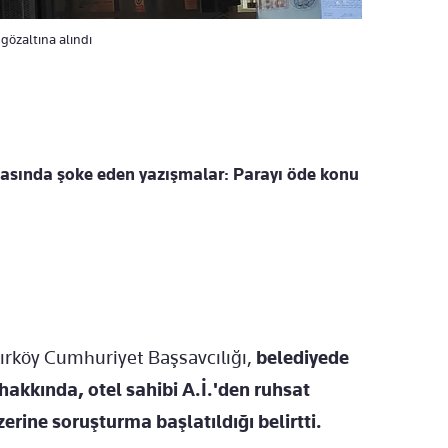
gözaltına alındı
masında şoke eden yazışmalar: Parayı öde konu
ırköy Cumhuriyet Başsavcılığı,
belediyede
akkında, otel sahibi A.İ.'den ruhsat
üzerine soruşturma başlatıldığı belirtti.