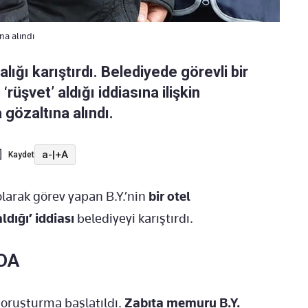
na alındı
lığı karıştırdı. Belediyede görevli bir
üşvet’ aldığı iddiasına ilişkin
 gözaltına alındı.
a-
|
+A
Kaydet
arak görev yapan B.Y.’nin
bir otel
ldığı’ iddiası
belediyeyi karıştırdı.
DA
soruşturma başlatıldı.
Zabıta memuru B.Y.