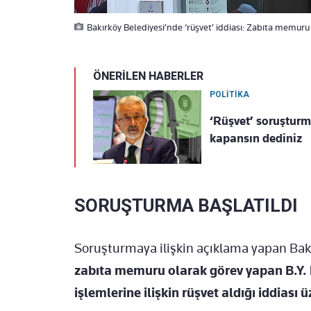
Bakırköy Belediyesi’nde ‘rüşvet’ iddiası: Zabıta memuru 
ÖNERİLEN HABERLER
POLİTİKA
‘Rüşvet’ soruştur
kapansın dediniz
SORUŞTURMA BAŞLATILDI
Soruşturmaya ilişkin açıklama yapan Bak
zabıta memuru olarak görev yapan B.Y. h
işlemlerine ilişkin rüşvet aldığı iddiası 