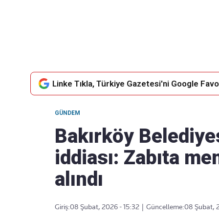
Takip Edin
Favori mecralarınızda haber
akışımıza ulaşın
Linke Tıkla, Türkiye Gazetesi'ni Google Favor
GÜNDEM
Bakırköy Belediyes
iddiası: Zabıta me
alındı
Giriş:
08 Şubat, 2026 - 15:32
|
Güncelleme:
08 Şubat, 