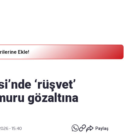
Haber Verin
Editör masamıza bilgi ve materyal
göndermek için
tıklayın
ilerine Ekle!
i’nde ‘rüşvet’
muru gözaltına
2026 - 15:40
Paylaş