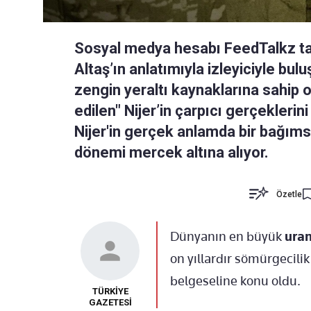
Sosyal medya hesabı FeedTalkz ta
Altaş’ın anlatımıyla izleyiciyle bu
zengin yeraltı kaynaklarına sahip 
edilen" Nijer’in çarpıcı gerçeklerin
Nijer'in gerçek anlamda bir bağımsı
dönemi mercek altına alıyor.
Özetle
Dünyanın en büyük
ura
on yıllardır sömürgecilik
belgeseline konu oldu.
TÜRKİYE
GAZETESİ