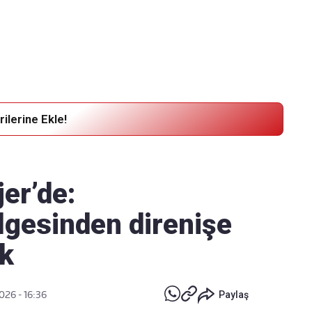
Haber Verin
Editör masamıza bilgi ve materyal
göndermek için
tıklayın
ilerine Ekle!
jer’de:
lgesinden direnişe
uk
026 - 16:36
Paylaş