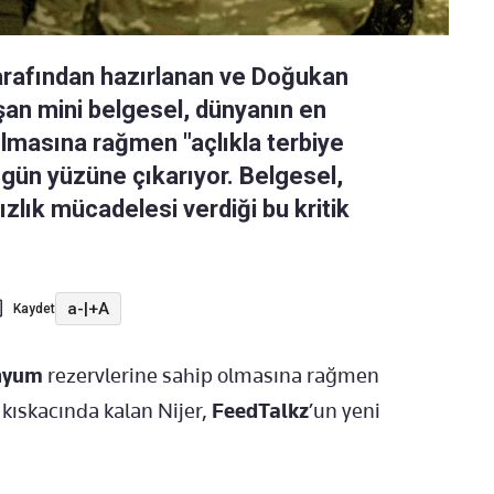
rafından hazırlanan ve Doğukan
luşan mini belgesel, dünyanın en
olmasına rağmen "açlıkla terbiye
i gün yüzüne çıkarıyor. Belgesel,
zlık mücadelesi verdiği bu kritik
a-
|
+A
Kaydet
nyum
rezervlerine sahip olmasına rağmen
 kıskacında kalan Nijer,
FeedTalkz
’un yeni