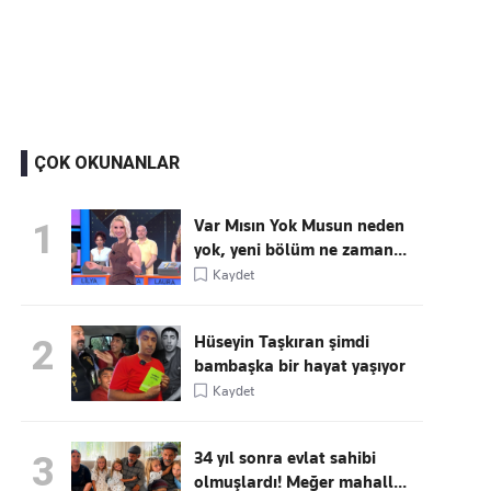
Kaçırmayın
Ücretsiz üye olun, gündemi
şekillendiren gelişmeleri önce siz duyun
ÇOK OKUNANLAR
Var Mısın Yok Musun neden
1
yok, yeni bölüm ne zaman...
Kaydet
Hüseyin Taşkıran şimdi
2
bambaşka bir hayat yaşıyor
Kaydet
34 yıl sonra evlat sahibi
3
olmuşlardı! Meğer mahall...