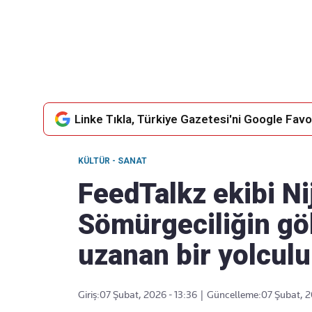
Takip Edin
Favori mecralarınızda haber
akışımıza ulaşın
Linke Tıkla, Türkiye Gazetesi'ni Google Favor
KÜLTÜR - SANAT
FeedTalkz ekibi Ni
Sömürgeciliğin gö
uzanan bir yolcul
Giriş:
07 Şubat, 2026 - 13:36
|
Güncelleme:
07 Şubat, 2