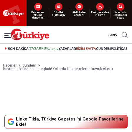
Yeni nesil dijital
abonelik 19 TL’den başlayan fiyatlarla.
GİRİŞ
SON DAKİKA
YAZARLAR
BİZİM SAYFA
GÜNDEM
POLİTİKA
EK
Haberler
Gündem
Bayram dönüşü erken başladı! Yollarda kilometrelerce kuyruk oluştu
Linke Tıkla, Türkiye Gazetesi'ni Google Favorilerine
Ekle!