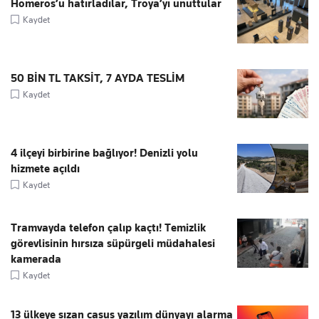
Homeros’u hatırladılar, Troya’yı unuttular
Kaydet
50 BİN TL TAKSİT, 7 AYDA TESLİM
Kaydet
4 ilçeyi birbirine bağlıyor! Denizli yolu
hizmete açıldı
Kaydet
Tramvayda telefon çalıp kaçtı! Temizlik
görevlisinin hırsıza süpürgeli müdahalesi
kamerada
Kaydet
13 ülkeye sızan casus yazılım dünyayı alarma