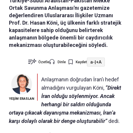
Türkiye-Suudi Arabistan-Pakistan Mekke
Ortak Savunma Anlaşması'nı gazetemize
değerlendiren Uluslararası İlişkiler Uzmanı
Prof. Dr. Hasan Köni, üç ülkenin farklı stratejik
kapasitelere sahip olduğunu belirterek
anlaşmanın bölgede önemli bir caydırıcılık
mekanizması oluşturabileceğini söyledi.
a-
|
+A
Özetle
Dinle
Kaydet
Anlaşmanın doğrudan İran’ı hedef
almadığını vurgulayan Köni,
“Direkt
İran olduğu söylenmiyor. Ancak
YEŞİM ERASLAN
herhangi bir saldırı olduğunda
ortaya çıkacak dayanışma mekanizması, İran’a
karşı dolaylı olarak bir denge oluşturabilir”
dedi.