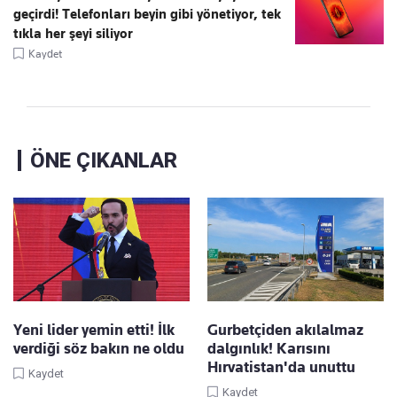
geçirdi! Telefonları beyin gibi yönetiyor, tek
tıkla her şeyi siliyor
Kaydet
ÖNE ÇIKANLAR
Yeni lider yemin etti! İlk
Gurbetçiden akılalmaz
verdiği söz bakın ne oldu
dalgınlık! Karısını
Hırvatistan'da unuttu
Kaydet
Kaydet