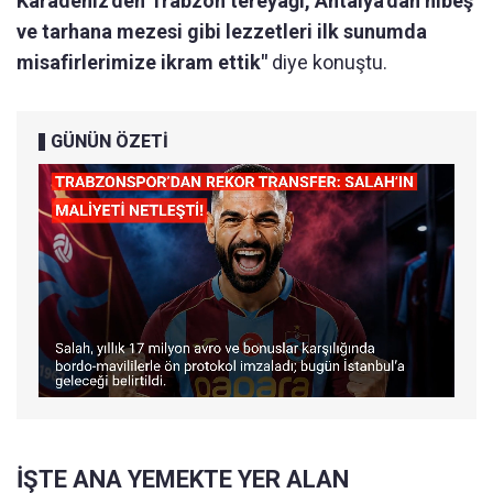
Karadeniz'den Trabzon tereyağı, Antalya'dan hibeş
ve tarhana mezesi gibi lezzetleri ilk sunumda
misafirlerimize ikram ettik"
diye konuştu.
GÜNÜN ÖZETİ
İŞTE ANA YEMEKTE YER ALAN