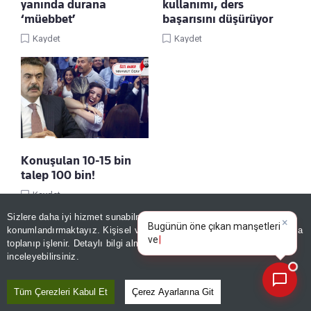
yanında durana
kullanımı, ders
‘müebbet’
başarısını düşürüyor
Kaydet
Kaydet
Konuşulan 10-15 bin
talep 100 bin!
Kaydet
Sizlere daha iyi hizmet sunabilmek adına sitemizde
çerez
×
Bugünün öne çıkan manşetleri
konumlandırmaktayız. Kişisel verileriniz, KVKK ve GDPR kapsamında
ve gelişmeleri neler?
toplanıp işlenir. Detaylı bilgi almak için
Aydınlatma Metnimizi
📰
Son 30 güne ait haberleri, spor gelişmelerini veya yazar yazılarını sorgulayabilirsiniz.
inceleyebilirsiniz.
Tüm Çerezleri Kabul Et
Çerez Ayarlarına Git