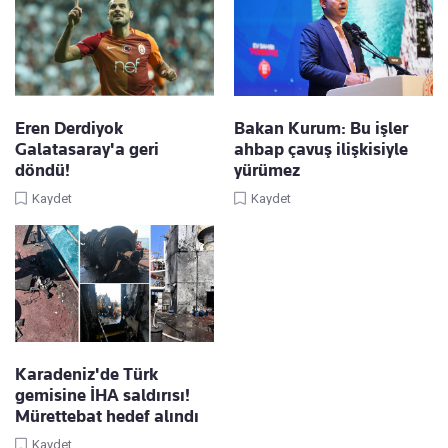
Eren Derdiyok
Bakan Kurum: Bu işler
Galatasaray'a geri
ahbap çavuş ilişkisiyle
döndü!
yürümez
Kaydet
Kaydet
Karadeniz'de Türk
gemisine İHA saldırısı!
Mürettebat hedef alındı
Kaydet