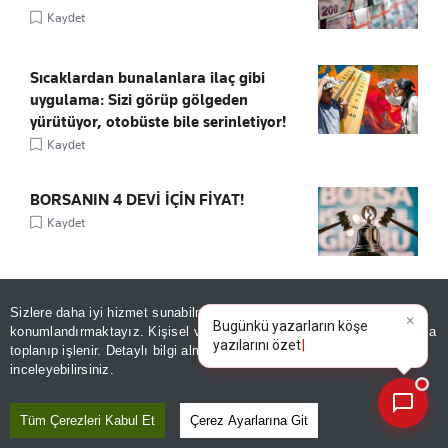
Kaydet
Sıcaklardan bunalanlara ilaç gibi
uygulama: Sizi görüp gölgeden
yürütüyor, otobüste bile serinletiyor!
Kaydet
BORSANIN 4 DEVİ İÇİN FİYAT!
Kaydet
Schengen kapılarında sistem kilitlendi:
Sizlere daha iyi hizmet sunabilmek adına sitemizde
çerez
×
Bugünkü yazarların köşe
Türk vatandaşlarını da ilgilendiren 6
konumlandırmaktayız. Kişisel verileriniz, KVKK ve GDPR kapsamında
yazılarını özetleyin!
|
Eylül kararı!
toplanıp işlenir. Detaylı bilgi almak için
Aydınlatma Metnimizi
📰
Son 30 güne ait haberleri, spor gelişmelerini veya yazar yazılarını sorgulayabilirsiniz.
inceleyebilirsiniz.
Kaydet
Tüm Çerezleri Kabul Et
Çerez Ayarlarına Git
FAİZSİZ 800 BİN TL'YE ARAÇ!