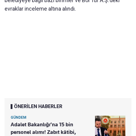
belediyeye bağlı bazı birimler ve Bol Tur A.Ş.'deki
evraklar inceleme altına alındı.
ÖNERİLEN HABERLER
GÜNDEM
Adalet Bakanlığı’na 15 bin
personel alımı! Zabıt kâtibi,