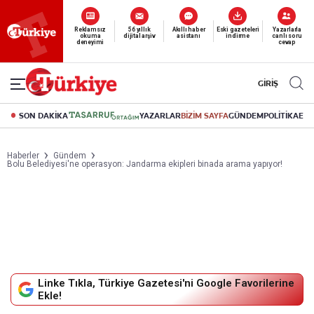
Yeni nesil dijital
okuma deneyimi
canlı soru cevap
abonelik 19 TL’den başlayan fiyatlarla.
GİRİŞ
SON DAKİKA
YAZARLAR
BİZİM SAYFA
GÜNDEM
POLİTİKA
EK
Haberler
Gündem
Bolu Belediyesi'ne operasyon: Jandarma ekipleri binada arama yapıyor!
Linke Tıkla, Türkiye Gazetesi'ni Google Favorilerine
Ekle!