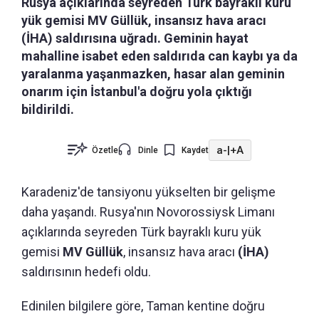
Rusya açıklarında seyreden Türk bayraklı kuru
yük gemisi MV Güllük, insansız hava aracı
(İHA) saldırısına uğradı. Geminin hayat
mahalline isabet eden saldırıda can kaybı ya da
yaralanma yaşanmazken, hasar alan geminin
onarım için İstanbul'a doğru yola çıktığı
bildirildi.
a-
|
+A
Özetle
Dinle
Kaydet
Karadeniz'de tansiyonu yükselten bir gelişme
daha yaşandı. Rusya'nın Novorossiysk Limanı
açıklarında seyreden Türk bayraklı kuru yük
gemisi
MV Güllük
, insansız hava aracı
(İHA)
saldırısının hedefi oldu.
Edinilen bilgilere göre, Taman kentine doğru