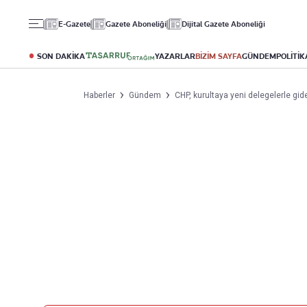
Gündem
Ekonomi
Spor
E-Gazete
Gazete Aboneliği
Dijital Gazete Aboneliği
Politika
Borsa
Futbol
Eğitim
Altın
Puan Durumu
SON DAKİKA
YAZARLAR
BİZİM SAYFA
GÜNDEM
POLİTİK
Döviz
Fikstür
Hisse Senedi
Şampiyonlar Ligi
Haberler
Gündem
CHP, kurultaya yeni delegelerle gi
Kripto Para
Avrupa Ligi
Emlak
Basketbol
T-Otomobil
Turizm
Yazarlar
Diğer Kategoriler
Kurumsal
Bugünün Yazarları
Magazin
Hakkımızda
Tüm Yazarlar
Teknoloji
İletişim
Resmî Ilanlar
Künye
Haberler
Gazete Aboneliği
Foto Haber
Danışma Telefonları
Video Galeri
Yasal
Reklam Ver