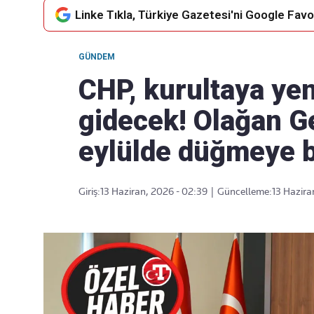
Linke Tıkla, Türkiye Gazetesi'ni Google Favor
GÜNDEM
Takip Edin
Favori mecralarınızda haber
CHP, kurultaya yen
akışımıza ulaşın
gidecek! Olağan Ge
eylülde düğmeye b
Giriş:
13 Haziran, 2026 - 02:39
|
Güncelleme:
13 Hazira