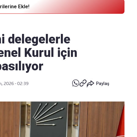
ilerine Ekle!
Haber Verin
Editör masamıza bilgi ve materyal
i delegelerle
göndermek için
tıklayın
nel Kurul için
asılıyor
n, 2026 - 02:39
Paylaş