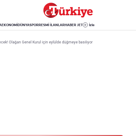
Dünya
Yaşam
Kültür-Sanat
Orta Doğu
Sağlık
Sinema
Avrupa
Hava Durumu
Arkeoloji
A
EKONOMİ
DÜNYA
SPOR
RESMİ İLANLAR
HABER JET
İzle
Amerika
Yemek
Kitap
Afrika
Seyahat
Tarih
decek! Olağan Genel Kurul için eylülde düğmeye basılıyor
İsrail-Gazze
Aktüel
Uygulamalar