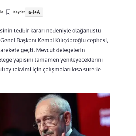
a-
|
+A
le
Kaydet
inin tedbir kararı nedeniyle olağanüstü
Genel Başkanı Kemal Kılıçdaroğlu cephesi,
harekete geçti. Mevcut delegelerin
elege yapısını tamamen yenileyeceklerini
tay takvimi için çalışmaları kısa sürede