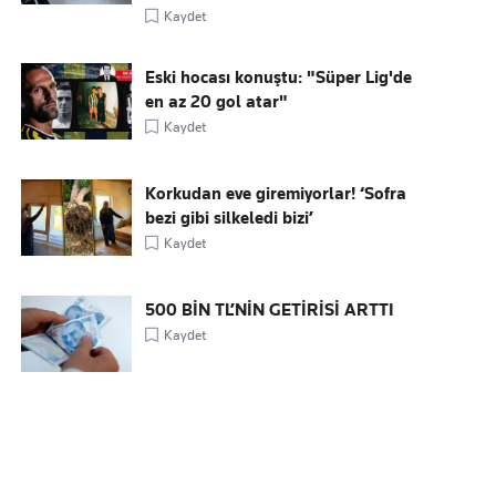
Kaydet
Eski hocası konuştu: "Süper Lig'de
en az 20 gol atar"
Kaydet
Korkudan eve giremiyorlar! ‘Sofra
bezi gibi silkeledi bizi’
Kaydet
500 BİN TL’NİN GETİRİSİ ARTTI
Kaydet