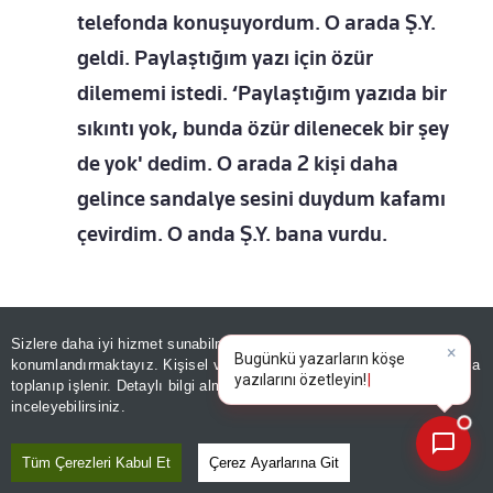
telefonda konuşuyordum. O arada Ş.Y.
geldi. Paylaştığım yazı için özür
dilememi istedi. ‘Paylaştığım yazıda bir
sıkıntı yok, bunda özür dilenecek bir şey
de yok' dedim. O arada 2 kişi daha
gelince sandalye sesini duydum kafamı
çevirdim. O anda Ş.Y. bana vurdu.
Sizlere daha iyi hizmet sunabilmek adına sitemizde
çerez
konumlandırmaktayız. Kişisel verileriniz, KVKK ve GDPR kapsamında
×
|
toplanıp işlenir. Detaylı bilgi almak için
Aydınlatma Metnimizi
📰
Son 30 güne ait haberleri, spor gelişmelerini veya yazar yazılarını sorgulayabilirsiniz.
inceleyebilirsiniz.
Tüm Çerezleri Kabul Et
Çerez Ayarlarına Git