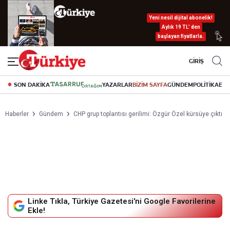
Yeni nesil dijital abonelik!
Aylık 19 TL’ den
başlayan fiyatlarla.
GİRİŞ
SON DAKİKA
YAZARLAR
BİZİM SAYFA
GÜNDEM
POLİTİKA
EK
Haberler
Gündem
CHP grup toplantısı gerilimi: Özgür Özel kürsüye çıktı
Linke Tıkla, Türkiye Gazetesi'ni Google Favorilerine
Ekle!