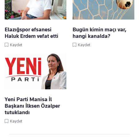
Elazığspor efsanesi
Bugün kimin maçı var,
Haluk Erdem vefat etti
hangi kanalda?
Kaydet
Kaydet
Yeni Parti Manisa İl
Başkanı İlksen Özalper
tutuklandı
Kaydet