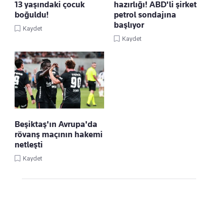
13 yaşındaki çocuk
hazırlığı! ABD'li şirket
boğuldu!
petrol sondajına
başlıyor
Kaydet
Kaydet
Beşiktaş'ın Avrupa'da
rövanş maçının hakemi
netleşti
Kaydet