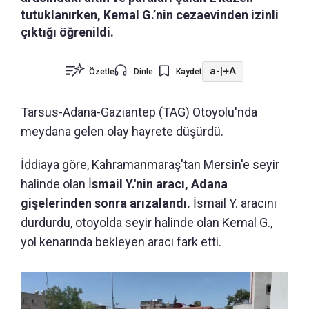
tutuklanırken, Kemal G.’nin cezaevinden izinli
çıktığı öğrenildi.
a-
|
+A
Özetle
Dinle
Kaydet
Tarsus-Adana-Gaziantep (TAG) Otoyolu'nda
meydana gelen olay hayrete düşürdü.
İddiaya göre, Kahramanmaraş'tan Mersin'e seyir
halinde olan İ
smail Y.'nin aracı, Adana
gişelerinden sonra arızalandı.
İsmail Y. aracını
durdurdu, otoyolda seyir halinde olan Kemal G.,
yol kenarında bekleyen aracı fark etti.