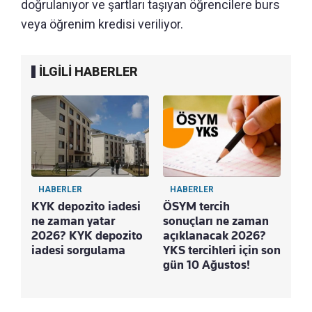
doğrulanıyor ve şartları taşıyan öğrencilere burs
veya öğrenim kredisi veriliyor.
İLGİLİ HABERLER
HABERLER
HABERLER
KYK depozito iadesi
ÖSYM tercih
ne zaman yatar
sonuçları ne zaman
2026? KYK depozito
açıklanacak 2026?
iadesi sorgulama
YKS tercihleri için son
gün 10 Ağustos!