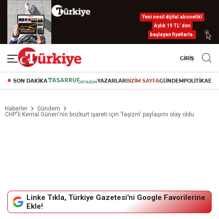
Yeni nesil dijital abonelik!
Aylık 19 TL’ den
başlayan fiyatlarla.
GİRİŞ
SON DAKİKA
YAZARLAR
BİZİM SAYFA
GÜNDEM
POLİTİKA
EK
Haberler
Gündem
CHP'li Kemal Güneri'nin bozkurt işareti için 'faşizm' paylaşımı olay oldu
Linke Tıkla, Türkiye Gazetesi'ni Google Favorilerine
Ekle!