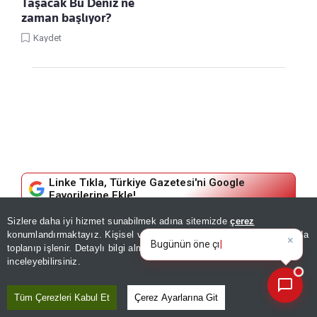
Taşacak Bu Deniz ne
zaman başlıyor?
Kaydet
Linke Tıkla, Türkiye Gazetesi'ni Google
Favorilerine Ekle!
Sizlere daha iyi hizmet sunabilmek adına sitemizde
çerez
×
Bugünün öne çıkan manşetleri
GÜNDEM
konumlandırmaktayız. Kişisel verileriniz, KVKK ve GDPR kapsamında
ve gelişmeleri neler
|
toplanıp işlenir. Detaylı bilgi almak için
Aydınlatma Metnimizi
📰
Cumhurbaşkanı Erdoğan, yarın
Son 30 güne ait haberleri, spor gelişmelerini veya yazar yazılarını sorgulayabilirsiniz.
inceleyebilirsiniz.
Suudi Arabistan'a gidecek!
Tüm Çerezleri Kabul Et
Çerez Ayarlarına Git
Selman ve Şerif ile üçlü zirve