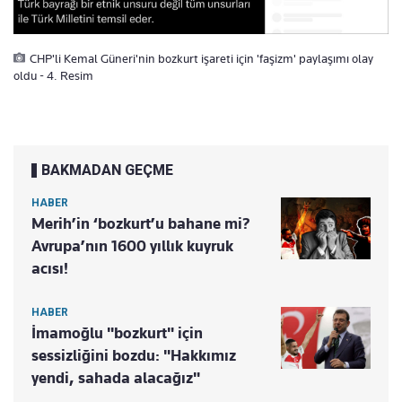
CHP'li Kemal Güneri'nin bozkurt işareti için 'faşizm' paylaşımı olay
oldu - 4. Resim
BAKMADAN GEÇME
HABER
Merih’in ‘bozkurt’u bahane mi?
Avrupa’nın 1600 yıllık kuyruk
acısı!
HABER
İmamoğlu "bozkurt" için
sessizliğini bozdu: "Hakkımız
yendi, sahada alacağız"