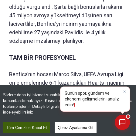
olduğu vurgulandı. Şarta bağlı bonuslarla rakamı
45 milyon avroya yükseltmeyi düşünen sarı
lacivertliler, Benfica’yı indirim yapmaya ikna
edebilirse 27 yaşındaki Pavlidis ile 4 yıllık
sözleşme imzalamayı planlıyor.
TAM BİR PROFESYONEL
Benfica’nın hocası Marco Silva, UEFA Avrupa Ligi
ön elemelerinde 6-1 kazandıkları Hearts maçının
ardından Pavlidis sorularını cevapladı. Silva
Sizlere daha iyi hizmet sunabilmek adına sitemizde
çerez
“Pavlidis gerçek bir profesyonel. Kulüp için çok
konumlandırmaktayız. Kişisel verileriniz, KVKK ve GDPR kapsamında
×
toplanıp işlenir. Detaylı bilgi almak için
Aydınlatma Metnimizi
önemli bir oyuncu ve bulunduğu yerde olmaktan
📰
Son 30 güne ait haberleri, spor gelişmelerini veya yazar yazılarını sorgulayabilirsiniz.
inceleyebilirsiniz.
gerçekten keyif alan biri gibi davranıyor”
dedi.
Tüm Çerezleri Kabul Et
Çerez Ayarlarına Git