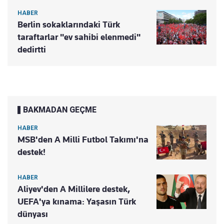
HABER
Berlin sokaklarındaki Türk
taraftarlar "ev sahibi elenmedi"
dedirtti
BAKMADAN GEÇME
HABER
MSB'den A Milli Futbol Takımı'na
destek!
HABER
Aliyev'den A Millilere destek,
UEFA'ya kınama: Yaşasın Türk
dünyası