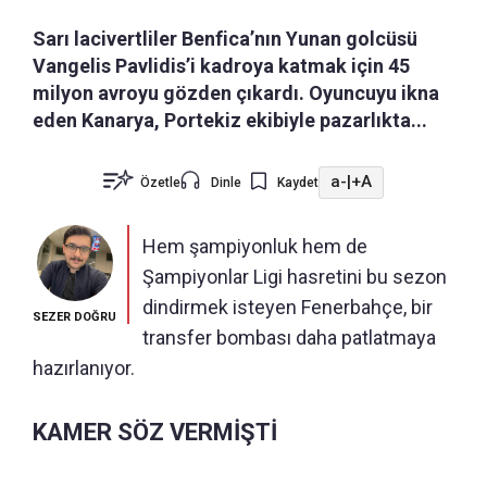
Sarı lacivertliler Benfica’nın Yunan golcüsü
Vangelis Pavlidis’i kadroya katmak için 45
milyon avroyu gözden çıkardı. Oyuncuyu ikna
eden Kanarya, Portekiz ekibiyle pazarlıkta...
a-
|
+A
Özetle
Dinle
Kaydet
Hem şampiyonluk hem de
Şampiyonlar Ligi hasretini bu sezon
dindirmek isteyen Fenerbahçe, bir
SEZER DOĞRU
transfer bombası daha patlatmaya
hazırlanıyor.
KAMER SÖZ VERMİŞTİ