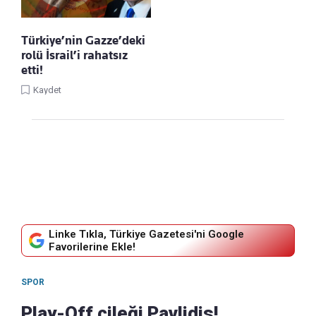
Türkiye’nin Gazze’deki
rolü İsrail’i rahatsız
etti!
Kaydet
Linke Tıkla, Türkiye Gazetesi'ni Google
Favorilerine Ekle!
SPOR
Play-Off çileği Pavlidis!