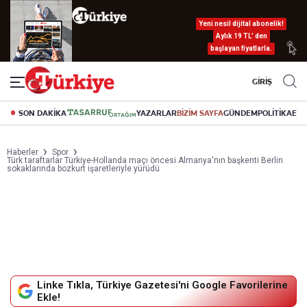
Yeni nesil dijital abonelik!
Aylık 19 TL’ den
başlayan fiyatlarla.
GİRİŞ
SON DAKİKA
YAZARLAR
BİZİM SAYFA
GÜNDEM
POLİTİKA
EK
Haberler
Spor
Türk taraftarlar Türkiye-Hollanda maçı öncesi Almanya'nın başkenti Berlin
sokaklarında bozkurt işaretleriyle yürüdü
Linke Tıkla, Türkiye Gazetesi'ni Google Favorilerine
Ekle!