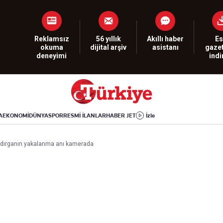
Dünya
Yaşam
Kültür-Sanat
Orta Doğu
Sağlık
Sinema
Avrupa
Hava Durumu
Arkeoloji
Reklamsız
56 yıllık
Akıllı haber
Es
okuma
dijital arşiv
asistanı
gazet
Amerika
Yemek
Kitap
deneyimi
ind
Afrika
Seyahat
Tarih
İsrail-Gazze
Aktüel
A
EKONOMİ
DÜNYA
SPOR
RESMİ İLANLAR
HABER JET
İzle
Uygulamalar
saldırganın yakalanma anı kamerada
rı