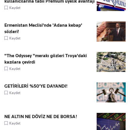
kullanıcılarına tabii Premium üyelik avantajı
Kaydet
Ermenistan Meclisi'nde 'Adana kebap'
sözleri!
Kaydet
"The Odyssey "merakı gözleri Troya'daki
kazılara çevirdi
Kaydet
GETİRİLERİ %50’YE DAYANDI!
Kaydet
NE ALTIN NE DÖVİZ NE DE BORSA!
Kaydet