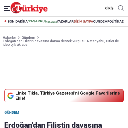
GİRİŞ
SON DAKİKA
YAZARLAR
BİZİM SAYFA
GÜNDEM
POLİTİKA
EK
Haberler
Gündem
Erdoğan'dan Filistin davasına daima destek vurgusu: Netanyahu, Hitler ile
ideolojik akraba
Linke Tıkla, Türkiye Gazetesi'ni Google Favorilerine
Ekle!
GÜNDEM
Erdoğan'dan Filistin davasına