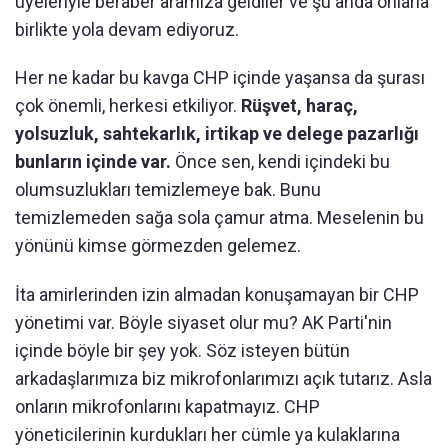
üyeleriyle beraber aramıza geldiler ve şu anda onlarla
birlikte yola devam ediyoruz.
Her ne kadar bu kavga CHP içinde yaşansa da şurası
çok önemli, herkesi etkiliyor.
Rüşvet, haraç,
yolsuzluk, sahtekarlık, irtikap ve delege pazarlığı
bunların içinde var.
Önce sen, kendi içindeki bu
olumsuzlukları temizlemeye bak. Bunu
temizlemeden sağa sola çamur atma. Meselenin bu
yönünü kimse görmezden gelemez.
İta amirlerinden izin almadan konuşamayan bir CHP
yönetimi var. Böyle siyaset olur mu? AK Parti'nin
içinde böyle bir şey yok. Söz isteyen bütün
arkadaşlarımıza biz mikrofonlarımızı açık tutarız. Asla
onların mikrofonlarını kapatmayız. CHP
yöneticilerinin kurdukları her cümle ya kulaklarına