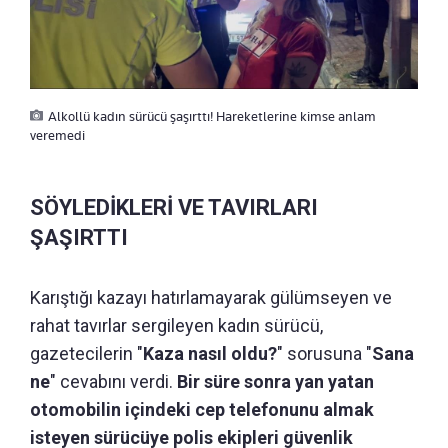
Alkollü kadın sürücü şaşırttı! Hareketlerine kimse anlam
veremedi
SÖYLEDİKLERİ VE TAVIRLARI
ŞAŞIRTTI
Karıştığı kazayı hatırlamayarak gülümseyen ve
rahat tavırlar sergileyen kadın sürücü,
gazetecilerin "
Kaza nasıl oldu?
" sorusuna "
Sana
ne
" cevabını verdi.
Bir süre sonra yan yatan
otomobilin içindeki cep telefonunu almak
isteyen sürücüye polis ekipleri güvenlik