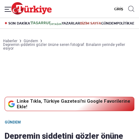
GİRİŞ
SON DAKİKA
YAZARLAR
BİZİM SAYFA
GÜNDEM
POLİTİKA
EK
Haberler
Gündem
Depremin şiddetini gözler önüne seren fotoğraf: Binaların yerinde yeller
esiyor
Linke Tıkla, Türkiye Gazetesi'ni Google Favorilerine
Ekle!
GÜNDEM
Depremin şiddetini gözler önüne