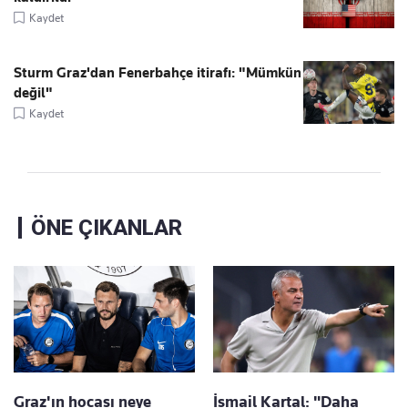
Kaydet
Sturm Graz'dan Fenerbahçe itirafı: "Mümkün
değil"
Kaydet
ÖNE ÇIKANLAR
Graz'ın hocası neye
İsmail Kartal: "Daha