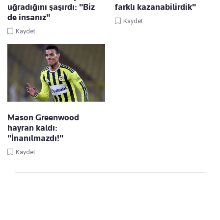
uğradığını şaşırdı: "Biz
farklı kazanabilirdik"
de insanız"
Kaydet
Kaydet
Mason Greenwood
hayran kaldı:
"İnanılmazdı!"
Kaydet