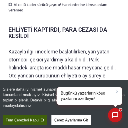
Alkollü kadın sürücü şaşırttı! Hareketlerine kimse anlam
veremedi
EHLİYETİ KAPTIRDI, PARA CEZASI DA
KESİLDİ
Kazayla ilgili inceleme başlatılırken, yan yatan
otomobil çekici yardımıyla kaldırıldı. Park
halindeki araçta ise maddi hasar meydana geldi.
Öte yandan sürücünün ehliyeti 6 ay süreyle
alınırken, 25 bin lira idari ceza da uygulandı.
Sizlere daha iyi hizmet sunabilmek adına sitemizde
çerez
×
Bugünkü yazarların köşe
konumlandırmaktayız. Kişisel verileriniz, KVKK ve GDPR kapsamında
yazılarını özetleyin!
|
toplanıp işlenir. Detaylı bilgi almak için
Aydınlatma Metnimizi
📰
ÖNERİLEN HABERLER
Son 30 güne ait haberleri, spor gelişmelerini veya yazar yazılarını sorgulayabilirsiniz.
inceleyebilirsiniz.
YAŞAM
Tüm Çerezleri Kabul Et
Çerez Ayarlarına Git
Yalova'da ilginç görüntü! Park