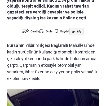
yapılan kontroller sonucu 2.34 promil alkollü
olduğu tespit edildi. Kadının rahat tavırları,
gazetecilere verdiği cevaplar ve polisle
yaşadığı diyalog ise kazanın önüne geçti.
a-
|
+A
Özetle
Dinle
Kaydet
Bursa'nın Yıldırım ilçesi Bağlaraltı Mahallesi’nde
kadın sürücünün kullandığı otomobil kontrolden
çıkarak yol kenarında park halinde bulunan araca
çarptı. Çarpmanın etkisiyle otomobil yan
yatarken, ihbar üzerine olay yerine polis ve sağlık
ekipleri sevk edildi.