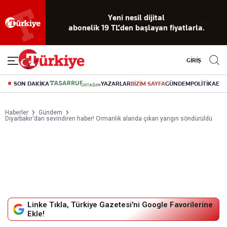
Reklamsız
56 yıllık
Akıllı haber
Eski gazeteleri
Yazarlarla
okuma
dijital arşiv
asistanı
indirme
canlı soru
deneyimi
cevap
GİRİŞ
SON DAKİKA
YAZARLAR
BİZİM SAYFA
GÜNDEM
POLİTİKA
EK
Haberler
Gündem
Diyarbakır'dan sevindiren haber! Ormanlık alanda çıkan yangın söndürüldü
Linke Tıkla, Türkiye Gazetesi'ni Google Favorilerine
Ekle!