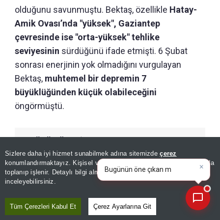
olduğunu savunmuştu. Bektaş, özellikle
Hatay-
Amik Ovası’nda "yüksek", Gaziantep
çevresinde ise "orta-yüksek" tehlike
seviyesinin
sürdüğünü ifade etmişti. 6 Şubat
sonrası enerjinin yok olmadığını vurgulayan
Bektaş,
muhtemel bir depremin 7
büyüklüğünden küçük olabileceğini
öngörmüştü.
GÜNÜN ÖZETİ
Sizlere daha iyi hizmet sunabilmek adına sitemizde
çerez
×
Bugünün öne çıkan manşetleri
konumlandırmaktayız. Kişisel verileriniz, KVKK ve GDPR kapsamında
ve gelişmeleri neler?
|
toplanıp işlenir. Detaylı bilgi almak için
Aydınlatma Metnimizi
📰
Son 30 güne ait haberleri, spor gelişmelerini veya yazar yazılarını sorgulayabilirsiniz.
inceleyebilirsiniz.
Tüm Çerezleri Kabul Et
Çerez Ayarlarına Git