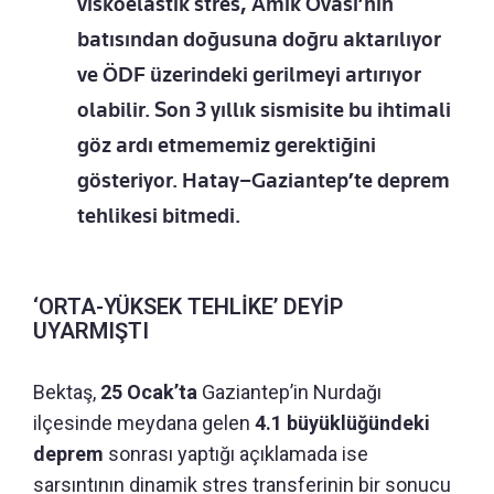
viskoelastik stres, Amik Ovası’nın
batısından doğusuna doğru aktarılıyor
ve ÖDF üzerindeki gerilmeyi artırıyor
olabilir. Son 3 yıllık sismisite bu ihtimali
göz ardı etmememiz gerektiğini
gösteriyor. Hatay–Gaziantep’te deprem
tehlikesi bitmedi.
‘ORTA-YÜKSEK TEHLİKE’ DEYİP
UYARMIŞTI
Bektaş,
25 Ocak’ta
Gaziantep’in Nurdağı
ilçesinde meydana gelen
4.1 büyüklüğündeki
deprem
sonrası yaptığı açıklamada ise
sarsıntının dinamik stres transferinin bir sonucu