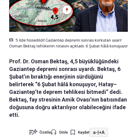
5 ilde hissedildi! Gaziantep depremi sonrası korkutan uyarı!
Osman Bektaş tehlikenin rotasını açıkladı: 6 Şubat hâlâ konuşuyor
Prof. Dr. Osman Bektaş, 4,5 büyüklüğündeki
Gaziantep depremi sonrası uyardı. Bektaş, 6
Şubat’ın bıraktığı enerjinin sürdüğünü
belirterek “6 Şubat hâlâ konuşuyor, Hatay–
Gaziantep’te deprem tehlikesi bitmedi” dedi.
Bektaş, fay stresinin Amik Ovası’nın batısından
doğusuna doğru aktarılıyor olabileceğini ifade
etti.
a-
|
+A
Özetle
Dinle
Kaydet