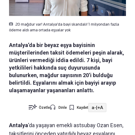
20 mağdur var! Antalya’da bayi skandalı! 1 milyondan fazla
ödeme aldı ama ortada eşyalar yok
Antalya’da bir beyaz eşya bayisinin
müşterilerinden taksit ödemeleri peşin alarak,
ürünleri vermediği iddia edildi. 7 kişi, bayi
yetkilileri hakkında suç duyurusunda
bulunurken, mağdur sayısının 20’i bulduğu
belirtildi. Eşyalarını almak için bayiyi arayıp
ulaşamayanlar yaşananları anlattı.
a-
|
+A
Özetle
Dinle
Kaydet
Antalya
'da yaşayan emekli astsubay Ozan Esen,
taksitlerini önceden yatırdığı beyaz eşyalarını,