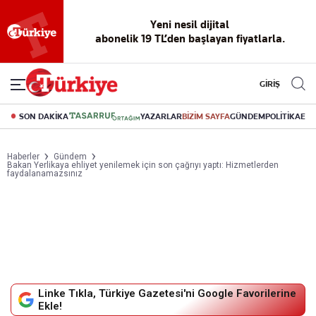
Reklamsız
56 yıllık
Akıllı haber
Eski gazeteleri
Yazarlarla
okuma
dijital arşiv
asistanı
indirme
canlı soru
deneyimi
cevap
GİRİŞ
SON DAKİKA
YAZARLAR
BİZİM SAYFA
GÜNDEM
POLİTİKA
EK
Haberler
Gündem
Bakan Yerlikaya ehliyet yenilemek için son çağrıyı yaptı: Hizmetlerden
faydalanamazsınız
Linke Tıkla, Türkiye Gazetesi'ni Google Favorilerine
Ekle!