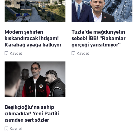
Modern şehirleri
Tuzla'da mağduriyetin
kıskandıracak ihtişam!
sebebi İBB! "Rakamlar
Karabağ ayağa kalkıyor
gerçeği yansıtmıyor"
Kaydet
Kaydet
Beşikçioğlu'na sahip
çıkmadılar! Yeni Partili
isimden sert sözler
Kaydet