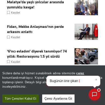
Malatya'da yaşlı yolcular arasında
yumruklu kavga!
Kaydet
Fidan, Mekke Anlaşması'nın perde
arkasını anlattı
Kaydet
'6'ncı evladım' diyerek tanımlıyor! 74
yıllık: Restorasyonu 1.5 yıl sürdü
Kaydet
Sizlere daha iyi hizmet sunabilmek adına sitemizde
çerez
×
Dışarısı 40, ayaklarının altı 200 derece!
Bugünün öne çıkan manşetleri
konumlandırmaktayız. Kişisel verileriniz, KVKK ve GDPR kapsamında
ve gelişmeleri neler?
Böyle sıcak görülmedi
toplanıp işlenir. Detaylı bilgi almak için
Aydınlatma Metnimizi
📰
Son 30 güne ait haberleri, spor gelişmelerini veya yazar yazılarını sorgulayabilirsiniz.
Kaydet
inceleyebilirsiniz.
Tüm Çerezleri Kabul Et
Çerez Ayarlarına Git