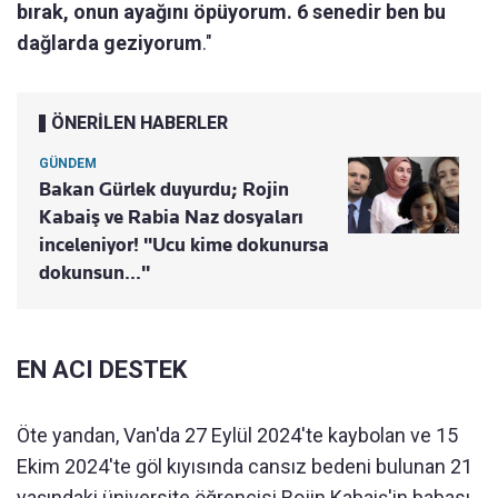
bırak, onun ayağını öpüyorum. 6 senedir ben bu
dağlarda geziyorum
."
ÖNERİLEN HABERLER
GÜNDEM
Bakan Gürlek duyurdu; Rojin
Kabaiş ve Rabia Naz dosyaları
inceleniyor! "Ucu kime dokunursa
dokunsun..."
EN ACI DESTEK
Öte yandan, Van'da 27 Eylül 2024'te kaybolan ve 15
Ekim 2024'te göl kıyısında cansız bedeni bulunan 21
yaşındaki üniversite öğrencisi Rojin Kabaiş'in babası