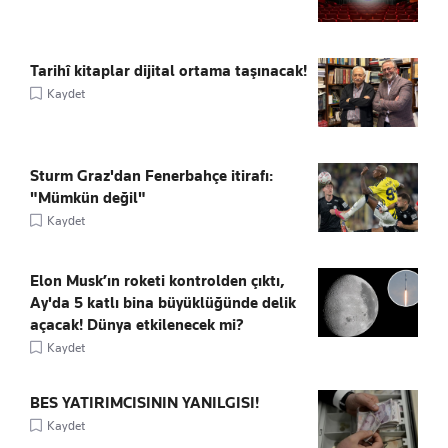
Tarihî kitaplar dijital ortama taşınacak!
Kaydet
Sturm Graz'dan Fenerbahçe itirafı:
"Mümkün değil"
Kaydet
Elon Musk’ın roketi kontrolden çıktı,
Ay'da 5 katlı bina büyüklüğünde delik
açacak! Dünya etkilenecek mi?
Kaydet
BES YATIRIMCISININ YANILGISI!
Kaydet