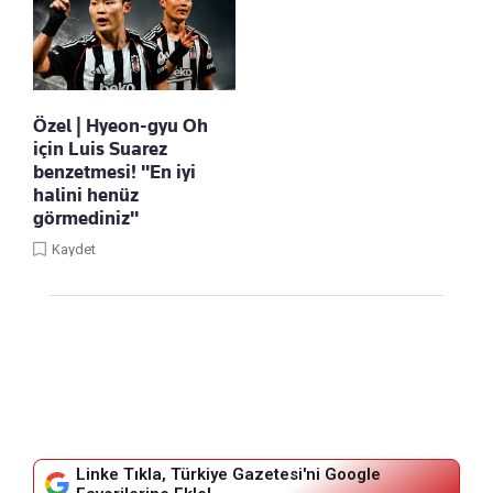
Özel | Hyeon-gyu Oh
için Luis Suarez
benzetmesi! "En iyi
halini henüz
görmediniz"
Kaydet
Linke Tıkla, Türkiye Gazetesi'ni Google