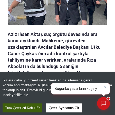
Aziz İhsan Aktaş suç örgütü davasında ara
karar açıklandı. Mahkeme, görevden
uzaklaştırılan Avcılar Belediye Başkanı Utku
Caner Çaykara'nın adli kontrol şartıyla
tahliyesine karar verirken, aralarında Rıza
Akpolat'ın da bulunduğu 5 sanığın
tutukluluğunun devamına hükmetti.
Sizlere daha iyi hizmet sunabilmek adına sitemizde
çerez
×
Bugünkü yazarların köşe
konumlandırmaktayız. Kişisel verileriniz, KVKK ve GDPR kapsamında
a-
|
+A
Kaydet
yazılarını özetleyin!
toplanıp işlenir. Detaylı bilgi almak için
Aydınlatma Metnimizi
📰
Son 30 güne ait haberleri, spor gelişmelerini veya yazar yazılarını sorgulayabilirsiniz.
inceleyebilirsiniz.
Liderliğini Aziz İhsan Aktaş’ın yaptığı öne sürülen
Tüm Çerezleri Kabul Et
Çerez Ayarlarına Git
Çıkar Amaçlı Suç Örgütü tarafından belediye