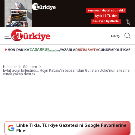
Yeni nesil dijital abonelik!
Aylık 19 TL’ den
başlayan fiyatlarla.
GİRİŞ
SON DAKİKA
YAZARLAR
BİZİM SAYFA
GÜNDEM
POLİTİKA
EK
Haberler
Gündem
Evlat acısı birleştirdi... Rojin Kabaiş'in babasından Gülistan Doku'nun ailesine
yürek yakan destek
Linke Tıkla, Türkiye Gazetesi'ni Google Favorilerine
Ekle!