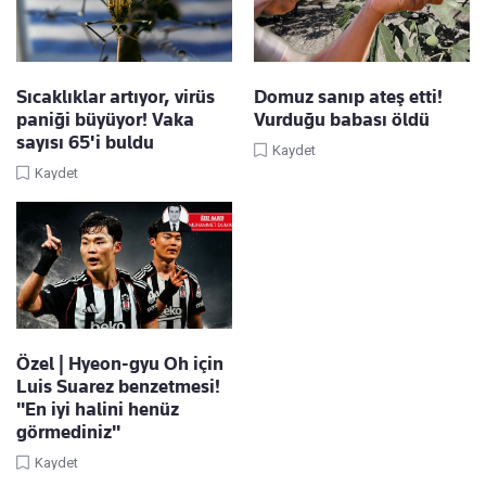
Sıcaklıklar artıyor, virüs
Domuz sanıp ateş etti!
paniği büyüyor! Vaka
Vurduğu babası öldü
sayısı 65'i buldu
Kaydet
Kaydet
Özel | Hyeon-gyu Oh için
Luis Suarez benzetmesi!
"En iyi halini henüz
görmediniz"
Kaydet