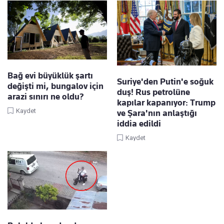
Bağ evi büyüklük şartı
Suriye'den Putin'e soğuk
değişti mi, bungalov için
duş! Rus petrolüne
arazi sınırı ne oldu?
kapılar kapanıyor: Trump
Kaydet
ve Şara'nın anlaştığı
iddia edildi
Kaydet