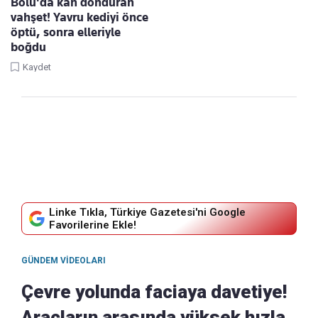
Bolu'da kan donduran
vahşet! Yavru kediyi önce
öptü, sonra elleriyle
boğdu
Kaydet
Linke Tıkla, Türkiye Gazetesi'ni Google
Favorilerine Ekle!
GÜNDEM VIDEOLARI
Çevre yolunda faciaya davetiye!
Araçların arasında yüksek hızla