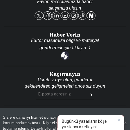
Favori mecralarınızda haber
Yasal
akışımıza ulaşın
Reklam Ver
Haber Verin
Editör masamıza bilgi ve materyal
göndermek için
tıklayın
Kaçırmayın
Ücretsiz üye olun, gündemi
şekillendiren gelişmeleri önce siz duyun
Son Dakika
Site Haritası
RSS
KVKK Aydınlatma Metni
Sizlere daha iyi hizmet sunabilmek adına sitemizde
çerez
×
Gizlilik Politikası
Çerez Politikası
Bugünkü yazarların köşe
konumlandırmaktayız. Kişisel verileriniz, KVKK ve GDPR kapsamında
yazılarını özetleyin!
|
toplanıp işlenir. Detaylı bilgi almak için
Aydınlatma Metnimizi
📰