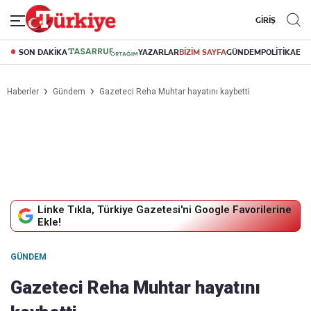
GİRİŞ
SON DAKİKA
YAZARLAR
BİZİM SAYFA
GÜNDEM
POLİTİKA
EK
Haberler
Gündem
Gazeteci Reha Muhtar hayatını kaybetti
Linke Tıkla, Türkiye Gazetesi'ni Google Favorilerine
Ekle!
GÜNDEM
Gazeteci Reha Muhtar hayatını