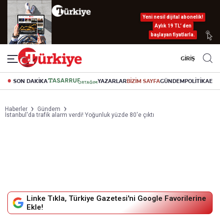
Yeni nesil dijital abonelik!
Aylık 19 TL’ den
başlayan fiyatlarla.
GİRİŞ
SON DAKİKA
YAZARLAR
BİZİM SAYFA
GÜNDEM
POLİTİKA
EK
Haberler
Gündem
İstanbul'da trafik alarm verdi! Yoğunluk yüzde 80'e çıktı
Linke Tıkla, Türkiye Gazetesi'ni Google Favorilerine
Ekle!