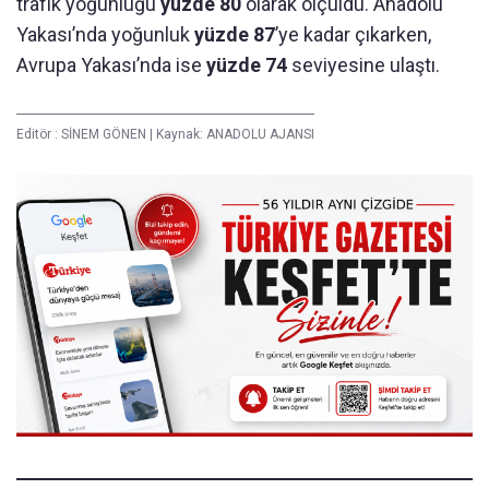
trafik yoğunluğu
yüzde 80
olarak ölçüldü. Anadolu
Yakası’nda yoğunluk
yüzde 87
’ye kadar çıkarken,
Avrupa Yakası’nda ise
yüzde 74
seviyesine ulaştı.
Editör :
SİNEM GÖNEN
|
Kaynak: ANADOLU AJANSI