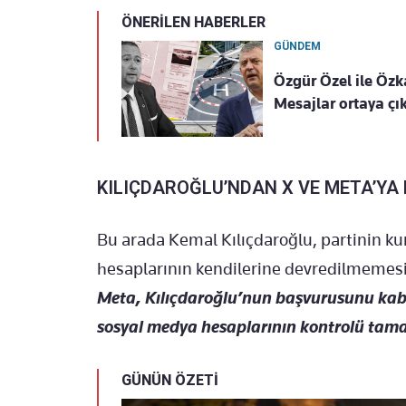
ÖNERİLEN HABERLER
GÜNDEM
Özgür Özel ile Özka
Mesajlar ortaya çık
KILIÇDAROĞLU’NDAN X VE META’YA
Bu arada Kemal Kılıçdaroğlu, partinin k
hesaplarının kendilerine devredilmemes
Meta, Kılıçdaroğlu’nun başvurusunu kabu
sosyal medya hesaplarının kontrolü tam
GÜNÜN ÖZETİ