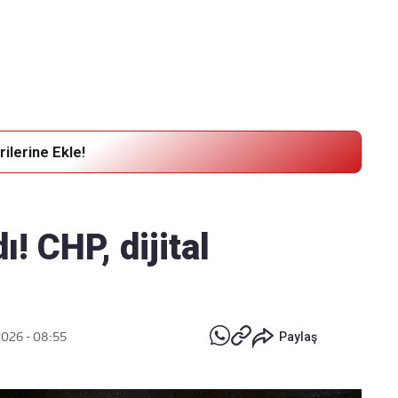
Haber Verin
Editör masamıza bilgi ve materyal göndermek için
tıklayın
ilerine Ekle!
ı! CHP, dijital
2026 - 08:55
Paylaş