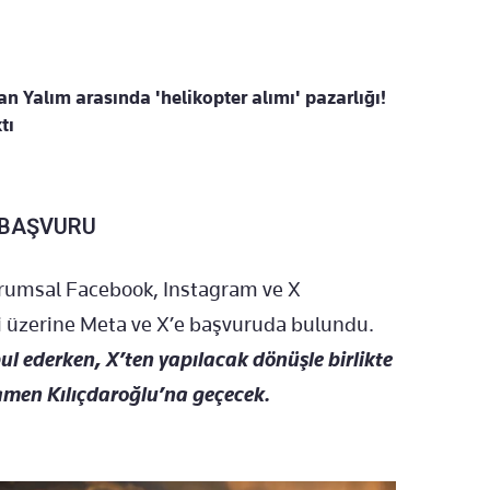
n Yalım arasında 'helikopter alımı' pazarlığı!
tı
 BAŞVURU
urumsal Facebook, Instagram ve X
i üzerine Meta ve X’e başvuruda bulundu.
l ederken, X’ten yapılacak dönüşle birlikte
amen Kılıçdaroğlu’na geçecek.