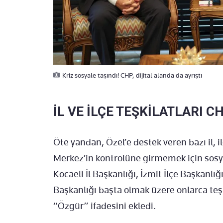
Kriz sosyale taşındı! CHP, dijital alanda da ayrıştı
İL VE İLÇE TEŞKİLATLARI CH
Öte yandan, Özel’e destek veren bazı il, i
Merkez’in kontrolüne girmemek için sosya
Kocaeli İl Başkanlığı, İzmit İlçe Başkanlığı
Başkanlığı başta olmak üzere onlarca teşk
“Özgür” ifadesini ekledi.