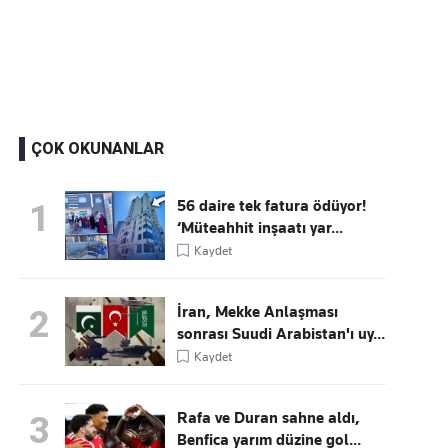
Kaçırmayın
Ücretsiz üye olun, gündemi şekillendiren gelişmeleri önce siz duyun
ÇOK OKUNANLAR
56 daire tek fatura ödüyor!
1
‘Müteahhit inşaatı yar...
Kaydet
İran, Mekke Anlaşması
2
sonrası Suudi Arabistan'ı uy...
Kaydet
Rafa ve Duran sahne aldı,
3
Benfica yarım düzine gol...