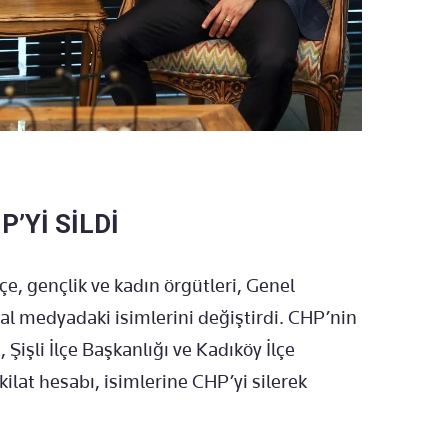
P’Yİ SİLDİ
lçe, gençlik ve kadın örgütleri, Genel
l medyadaki isimlerini değiştirdi. CHP’nin
, Şişli İlçe Başkanlığı ve Kadıköy İlçe
ilat hesabı, isimlerine CHP’yi silerek