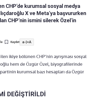
ünen CHP’de kurumsal sosyal medya
ılıçdaroğlu X ve Meta’ya başvururken
rdan CHP’nin ismini silerek Özel’in
a-
|
+A
le
Kaydet
fiilen ikiye bölünen CHP’nin ayrışması sosyal
oğlu hem de Özgür Özel, biyografilerinde
 partinin kurumsal bazı hesapları da Özgür
İ DEĞİŞTİRİLDİ