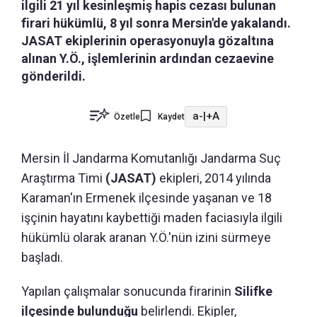
ilgili 21 yıl kesinleşmiş hapis cezası bulunan
firari hükümlü, 8 yıl sonra Mersin'de yakalandı.
JASAT ekiplerinin operasyonuyla gözaltına
alınan Y.Ö., işlemlerinin ardından cezaevine
gönderildi.
a-
|
+A
Özetle
Kaydet
Mersin İl Jandarma Komutanlığı Jandarma Suç
Araştırma Timi
(JASAT)
ekipleri, 2014 yılında
Karaman'ın Ermenek ilçesinde yaşanan ve 18
işçinin hayatını kaybettiği maden faciasıyla ilgili
hükümlü olarak aranan Y.Ö.'nün izini sürmeye
başladı.
Yapılan çalışmalar sonucunda firarinin
Silifke
ilçesinde bulunduğu
belirlendi. Ekipler,