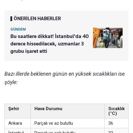
ÖNERİLEN HABERLER
GÜNDEM
Bu saatlere dikkat! İstanbul'da 40
derece hissedilecek, uzmanlar 3
grubu işaret etti
Bazı illerde beklenen günün en yüksek sıcaklıkları ise
şöyle:
Şehir
Hava Durumu
Sıcaklık
(°C)
Ankara
Parçalı ve az bulutlu
36
İstanbul
Parçalı ve çok bulutlu
32