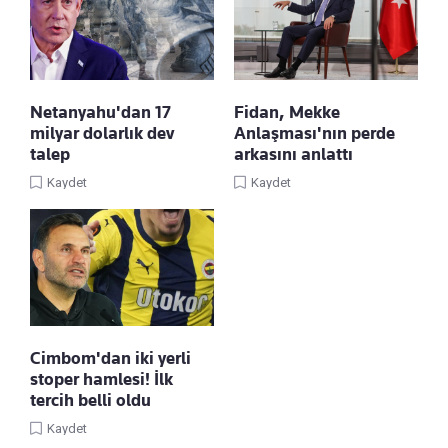
Netanyahu'dan 17
Fidan, Mekke
milyar dolarlık dev
Anlaşması'nın perde
talep
arkasını anlattı
Kaydet
Kaydet
Cimbom'dan iki yerli
stoper hamlesi! İlk
tercih belli oldu
Kaydet