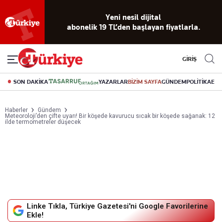
Reklamsız
56 yıllık
Akıllı haber
Eski gazeteleri
Yazarlarla
okuma
dijital arşiv
asistanı
indirme
canlı soru
deneyimi
cevap
GİRİŞ
SON DAKİKA
YAZARLAR
BİZİM SAYFA
GÜNDEM
POLİTİKA
EK
Haberler
Gündem
Meteoroloji’den çifte uyarı! Bir köşede kavurucu sıcak bir köşede sağanak: 12
ilde termometreler düşecek
Linke Tıkla, Türkiye Gazetesi'ni Google Favorilerine
Ekle!