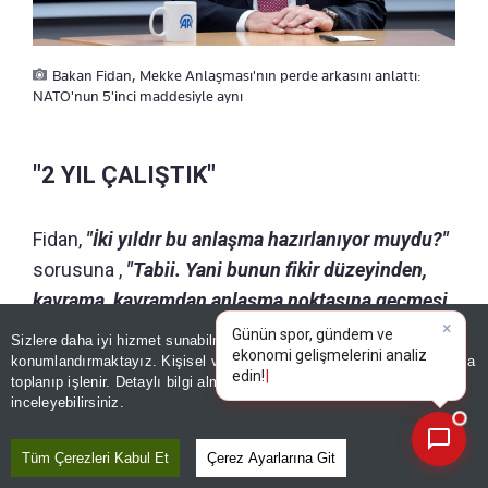
Bakan Fidan, Mekke Anlaşması'nın perde arkasını anlattı:
NATO'nun 5'inci maddesiyle aynı
"2 YIL ÇALIŞTIK"
Fidan,
"İki yıldır bu anlaşma hazırlanıyor muydu?"
sorusuna ,
"Tabii. Yani bunun fikir düzeyinden,
kavrama, kavramdan anlaşma noktasına geçmesi
var"
cevabını verdi.
Sizlere daha iyi hizmet sunabilmek adına sitemizde
çerez
konumlandırmaktayız. Kişisel verileriniz, KVKK ve GDPR kapsamında
×
B
|
toplanıp işlenir. Detaylı bilgi almak için
Aydınlatma Metnimizi
📰
Son 30 güne ait haberleri, spor gelişmelerini veya yazar yazılarını sorgulayabilirsiniz.
inceleyebilirsiniz.
GÜNÜN ÖZETİ
Tüm Çerezleri Kabul Et
Çerez Ayarlarına Git