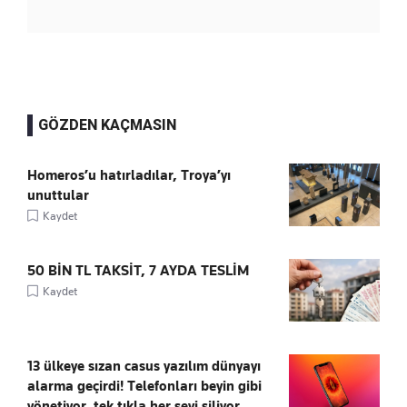
GÖZDEN KAÇMASIN
Homeros’u hatırladılar, Troya’yı
unuttular
Kaydet
50 BİN TL TAKSİT, 7 AYDA TESLİM
Kaydet
13 ülkeye sızan casus yazılım dünyayı
alarma geçirdi! Telefonları beyin gibi
yönetiyor, tek tıkla her şeyi siliyor